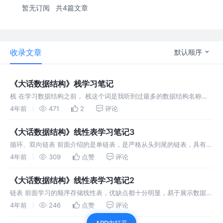
暂无订阅
共4篇文章
收录文章
默认顺序
《大话数据结构》栈学习笔记
栈 在学习数据结构之前， 栈这个词是我听到过最多的数据结构名称了
（其次是链表），大部分技术贴都会在开头写上“技术栈”三个字，然后
4年前
471
2
评论
罗列这个帖子内容中用到的各种技术。 那么真实的栈究竟是什么呢？又
是为了解
《大话数据结构》线性表学习笔记3
循环、双向链表 前面介绍的是单链表，是严格从头到尾的链表，具有易
于增删改查的优点。它的首结点被头指针所指向，尾结点指向虚空
4年前
309
点赞
评论
（NULL）。 为了表现更丰富的数据，链表也有变种，那就是循环链表
和双向链表。
《大话数据结构》线性表学习笔记2
链表 前面学习的顺序存储线性表，优缺点都十分明显，易于展示数据和
查找操作，不易于增删改查。 而另一种线性表，正好相反，增删改查比
4年前
246
点赞
评论
顺序存储方便灵活，这就是链表，我所接触到的第一个在灵活应用指针