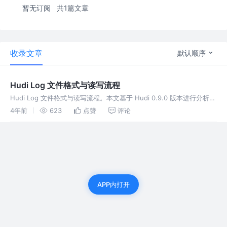
暂无订阅
共1篇文章
收录文章
默认顺序
Hudi Log 文件格式与读写流程
Hudi Log 文件格式与读写流程。本文基于 Hudi 0.9.0 版本进行分析。
形如`Log File(.*log.*)`的日志文件，由于无法直接使用工具查看内
4年前
623
点赞
评论
容，所以主要从源码的层面分析日志文件
APP内打开