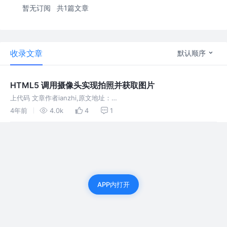
暂无订阅
共1篇文章
收录文章
默认顺序
HTML5 调用摄像头实现拍照并获取图片
上代码 文章作者ianzhi,原文地址：
https://www.dnote.cn/users/ianzhi/posts/html5shexiangtoutiaoy
4年前
4.0k
4
1
ong 文章版权归作者所有，转载请保留
APP内打开