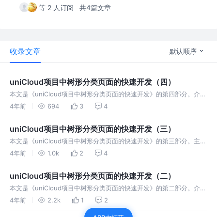
等 2 人订阅
共4篇文章
收录文章
默认顺序
uniCloud项目中树形分类页面的快速开发（四）
本文是《uniCloud项目中树形分类页面的快速开发》的第四部分。介绍
分类管理移动端页面的快速开发。利用插件市场的移动端模版，通过几
4年前
694
3
4
行改写代码与管理端无缝衔接，实现云端一体的分类页面展示功能。
uniCloud项目中树形分类页面的快速开发（三）
本文是《uniCloud项目中树形分类页面的快速开发》的第三部分。主要
分享schema2code自动生成页面代码后二次开发的主要内容。通过二
4年前
1.0k
2
4
次开发，更好地满足项目需求，增强用户体验。
uniCloud项目中树形分类页面的快速开发（二）
本文是《uniCloud项目中树形分类页面的快速开发》的第二部分。介绍
如何通过schema自动生成管理端代码。并就系统提供的RBAC角色权限
4年前
2.2k
1
2
管理功能进行了实操。