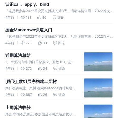
识；但是小明是程序员，想做一个自己的“亲戚
认识call、apply、bind
圈”，输入一个人可以立即
「这是我参与2022首次更文挑战的第3天，活动详情查看：2022首次
更文挑战」 call MDN上说：call() 方法使用一个指定的 this 值和单独
4年前
181
30
评论
给出的一个或多个参数来调用一个函数； 解释一下
掘金Markdown快速入门
「这是我参与2022首次更文挑战的第3天，活动详情查看：2022首次
更文挑战」 前言 最近在掘金上写一些文章，在写作过程中会遇到一些
4年前
773
30
评论
文字描述比较复杂，使用公式、表格、图片描述更加直观简洁的地方；
因为之
近期算法总结
1、 积压订单中的订单总数 2、丑数 II 3、超级
丑数 4、移除石子的最大得分 5、 二叉树的最
4年前
272
24
评论
大深度 周三 1、面试题 ： 合法二叉搜索树 2、
二叉搜索树中第 K 小的元素 3、二叉树的右视
[路飞]_数组层序构建二叉树
图
为什么要构建二叉树 在刷leetcode的时候经常
遇到二叉树问题；但是输入的二叉树leetcode
4年前
687
26
评论
给的是个数组；写个用例想调试一下只能在
leetcode中才能正常运行，因为本地编辑器没
上周算法收获
有将数组转换为二
序言 学而不思则忘 参加掘金年终总结后收获良