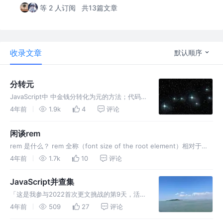
等 2 人订阅
共13篇文章
收录文章
默认顺序
分转元
JavaScript中 中金钱分转化为元的方法；代码
比较比较简单，日常开发中会经常用到，在此记
4年前
1.9k
4
评论
录一下
闲谈rem
rem 是什么？ rem 全称（font size of the root element）相对于根
节点 html 大小的单位 最早讨论是在 2002 年 4 月1 兼容性2 图中可以
4年前
1.7k
10
评论
看出 Andro
JavaScript并查集
「这是我参与2022首次更文挑战的第9天，活动
详情查看：2022首次更文挑战」 小明的亲戚圈
4年前
509
27
评论
小明家是一个大家族，大到很多亲戚都互不相