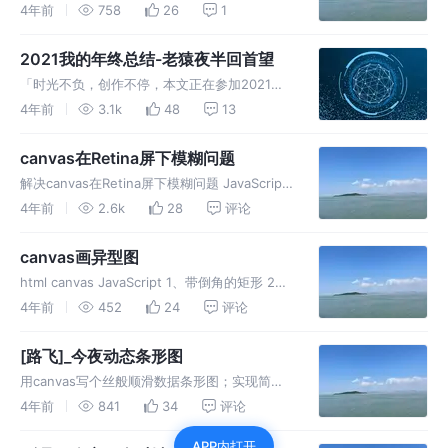
多；首先是获得一些点赞数量，掘力值上涨了不
4年前
758
26
1
少。哎呀，升级是我快乐^_^，还有就是回忆总
结。在写年终总结前粗粗想想今年干了啥？貌似
2021我的年终总结-老猿夜半回首望
啥也没干。但真正开始写的时候
「时光不负，创作不停，本文正在参加2021年
终总结征文大赛」 2021年我的终总结 - 老猿夜
4年前
3.1k
48
13
半回首望
canvas在Retina屏下模糊问题
解决canvas在Retina屏下模糊问题 JavaScript
canvas 开发bug 小白web前端工程师
4年前
2.6k
28
评论
canvas画异型图
html canvas JavaScript 1、带倒角的矩形 2、
带箭头的直线 未完待续 前端输出
4年前
452
24
评论
[路飞]_今夜动态条形图
用canvas写个丝般顺滑数据条形图；实现简单
的数据可视化 图例 代码 JavaScript html
4年前
841
34
评论
APP内打开