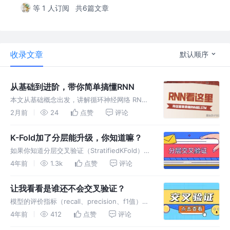
等 1 人订阅
共6篇文章
收录文章
默认顺序
从基础到进阶，带你简单搞懂RNN
本文从基础概念出发，讲解循环神经网络 RNN
的特性与适用场景，结合语义区分实例阐明
2月前
24
点赞
评论
RNN 诞生缘由。逐层拆解 RNN 记忆时序信息
的核心结构与运行逻辑，生动对比普通 RNN 和
K-Fold加了分层能升级，你知道嘛？
LSTM 的差异，
如果你知道分层交叉验证（StratifiedKFold），
你一定会被它惊到的，它比k折交叉验证
4年前
1.3k
点赞
评论
（KFold）好用多了，尤其是面向类别不均衡的
数据，来看就是了!
让我看看是谁还不会交叉验证？
模型的评价指标（recall、precision、f1值）你
记得不？🤔使用交叉验证主要是看那些指标怎么
4年前
412
点赞
评论
样，为了保证指标具有说服力，避免偶然性