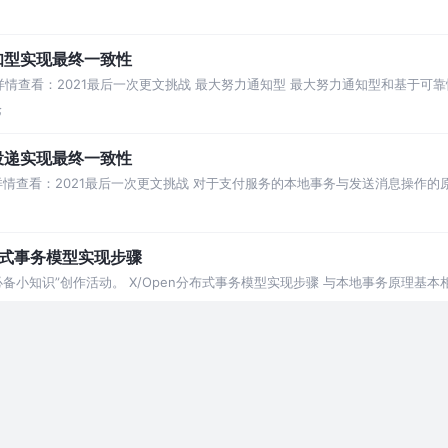
达到最大重试次数。最大努力通知型跟之
知型实现最终一致性
详情查看：2021最后一次更文挑战 最大努力通知型 最大努力通知型和基于可
简单的柔性事务解决方案，比较适用于
论
投递实现最终一致性
详情查看：2021最后一次更文挑战 对于支付服务的本地事务与发送消息操作的
据库事务，在这种情况下可能会出现消息
布式事务模型实现步骤
备小知识”创作活动。 X/Open分布式事务模型实现步骤 与本地事务原理基本
多个数据库的事务，步骤如下： 配
论
事务模型
备小知识”创作活动。 X/Open分布式事务模型 分布式事务问题理论模型 分
中保证多个节点数据的一致性。分布
论