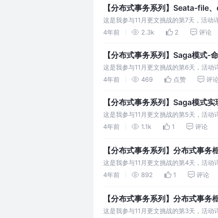
【分布式事务系列】Seata-file
这是我参与11月更文挑战的第7天，活动详情查看
动，直接启动即可。
4年前
2.3k
2
评论
【分布式事务系列】Saga模式-
这是我参与11月更文挑战的第6天，活动详
的方式与每项服务进行通信，告诉它们应
4年前
469
点赞
评
【分布式事务系列】Saga模式实
这是我参与11月更文挑战的第5天，活动详
单的创建、商品库存的扣减、钱包支付、
4年前
1.1k
1
评论
【分布式事务系列】分布式事务框架S
这是我参与11月更文挑战的第4天，活动详
两阶段提交的情况下，核心思想是把一个
4年前
892
1
评论
【分布式事务系列】分布式事务框架
这是我参与11月更文挑战的第3天，活动