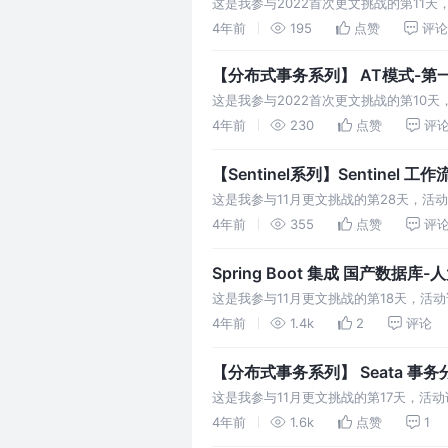
这是我参与2022首次更文挑战的第11
务可在第一阶段提交完成后马上释放本地
4年前
195
点赞
评论
【分布式事务系列】 AT模式-第
这是我参与2022首次更文挑战的第10天，
的，它的整体机制是一个改进版的两阶段
4年前
230
点赞
评
【Sentinel系列】Sentinel 工作
这是我参与11月更文挑战的第28天，活动详
置的，也有和FlowRule不同的属性，
4年前
355
点赞
评
Spring Boot 集成 国产数据库
这是我参与11月更文挑战的第18天，活动
（https://www.kingbase.com.cn/ser
4年前
1.4k
2
评论
【分布式事务系列】 Seata 事务
这是我参与11月更文挑战的第17天，活动详
例。在file.conf中的my_test_tx_grou
4年前
1.6k
点赞
1