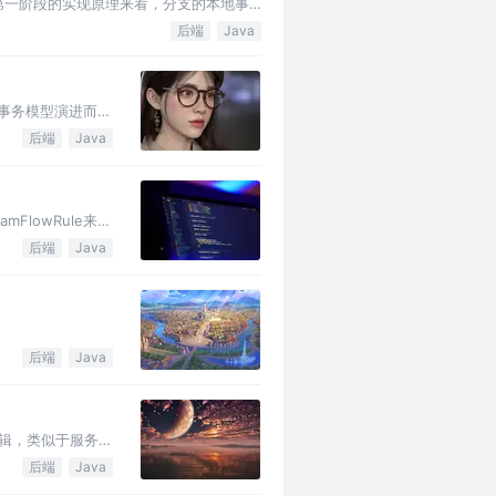
模式第一阶段的实现原理来看，分支的本地事
后端
Java
XA事务模型演进而来
后端
Java
FlowRule来配
后端
Java
后端
Java
源逻辑，类似于服务实
后端
Java