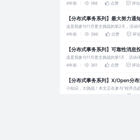
地进行重试，知道收到一个消息确认或者
4年前
188
点赞
评论
【分布式事务系列】最大努力通
这是我参与11月更文挑战的第2天，活动
致性方案的实现是类似的，它是一种比较
4年前
396
点赞
评
【分布式事务系列】可靠性消息
这是我参与11月更文挑战的第1天，活动
两种情况如下： 先发送消息，再执行数
4年前
361
点赞
评论
【分布式事务系列】X/Open分
小知识，大挑战！本文正在参与“程序员必
如果此时RM代表数据库，那TM能够管理
4年前
422
点赞
评
【分布式事务】X/Open 分布式
小知识，大挑战！本文正在参与“程序员必
布式数据一致性问题，如何在分布式场景
4年前
1.2k
点赞
评