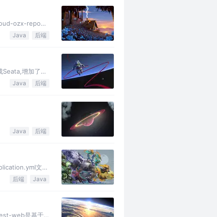
d-ozx-repo、
Java
后端
Seata,增加了
Java
后端
Java
后端
tion.yml文件
后端
Java
st-web是基于