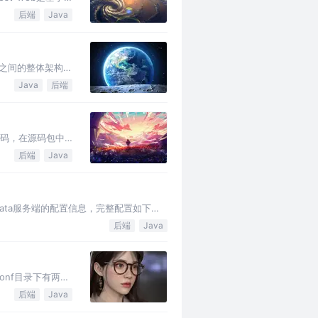
后端
Java
务之间的整体架构图
Java
后端
a源码，在源码包中
后端
Java
是Seata服务端的配置信息，完整配置如下：
后端
Java
conf目录下有两个
后端
Java