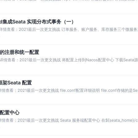
以业务
ud集成Seata 实现分布式事务（一）
动详情查看：2021最后一次更文挑战 订单服务、账户服务、库存服务三个微服
下单业务的REST接口，接口会分别
论
端的注册和统一配置
情查看：2021最后一次更文挑战 将配置上传到Nacos配置中心 下载Seat
ient：存放客
Seata 配置
看：2021最后一次更文挑战 file.conf配置详细说明 file.conf存储的
端配置中心
看：2021最后一次更文挑战 Seata 服务端配置中心 在${seata_home}/
论