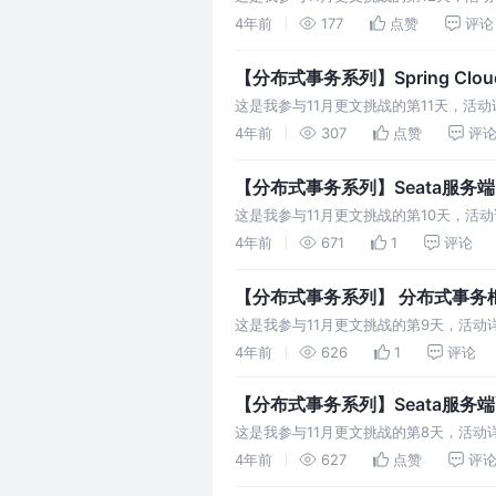
SpringBoot的Web项目，用于对外提供
4年前
177
点赞
评论
【分布式事务系列】Spring Clo
这是我参与11月更文挑战的第11天，活
如下所示，用户执行下单请求时，会调用
4年前
307
点赞
评
【分布式事务系列】Seata服务
这是我参与11月更文挑战的第10天，活动详
有一个script文件夹，目录结构如下： cl
4年前
671
1
评论
【分布式事务系列】 分布式事务框架
这是我参与11月更文挑战的第9天，活动详情查
Seata服务端启动时会
4年前
626
1
评论
【分布式事务系列】Seata服务
这是我参与11月更文挑战的第8天，活动详情查
配置文件，分别是registry.conf和fi
4年前
627
点赞
评