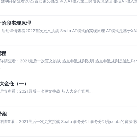
天，活动详情查看2022首次更文挑战 深入AT模式第二阶段实现原理 根据AT
事务锁定的
一阶段实现原理
活动详情查看2022首次更文挑战 Seata AT模式的实现原理 AT模式是基于
提交协议。 第一阶段：
论
流程
情查看：2021最后一次更文挑战 热点参数规则说明 热点参数规则是通过Param
分别如下参数说明：
论
-人大金仓（一）
详情查看：2021最后一次更文挑战 从人大金仓官网
vice/c_id/378.html）下载对应
分组
情查看：2021最后一次更文挑战 Seata 事务分组 事务分组是seata的资