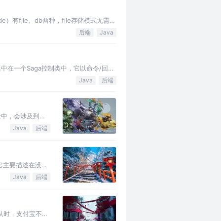
e）有file、db两种，file存储模式无需改
后端
Java
集中在一个Saga控制类中，它以命令/回复
Java
后端
景中，会涉及到订
Java
后端
，它主要描述在没有
Java
后端
确认时，支付宝不断