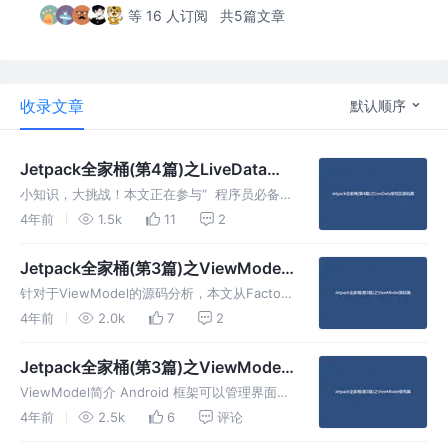
等 16 人订阅
共5篇文章
收录文章
默认顺序
Jetpack全家桶(第4篇)之LiveData使
用及源码篇
小知识，大挑战！本文正在参与“ 程序员必备小
知识 ”创作活动 本文同时参与 「掘力星计划」
4年前
1.5k
11
2
，赢取创作大礼包，挑战创作激励金 注意：本
文LiveData相关使用及源码均是2.1.0版本 简介
Jetpack全家桶(第3篇)之ViewModel
L
源码篇
针对于ViewModel的源码分析，本文从Factory
这个切入点入手，逐步的分析ViewModel的创
4年前
2.0k
7
2
建和恢复。 ViewModel的创建 首先，我们先
来看ViewModelProivder的构造
Jetpack全家桶(第3篇)之ViewModel
使用篇
ViewModel简介 Android 框架可以管理界面控
制器（如 Activity 和 Fragment）的生命周期。
4年前
2.5k
6
评论
Android 框架可能会决定销毁或重新创建界面控