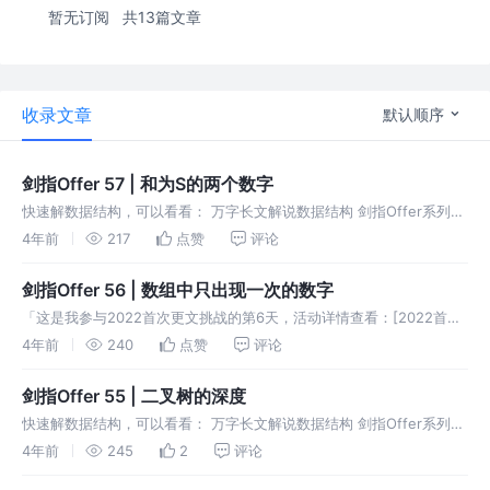
暂无订阅
共13篇文章
收录文章
默认顺序
剑指Offer 57 | 和为S的两个数字
快速解数据结构，可以看看： 万字长文解说数据结构 剑指Offer系列
57.和为S的两个数字 题目描述 输入一个递增排序的数组和一个数字S，
4年前
217
点赞
评论
在数组中查找两个数，使得他们的和正好是S，如果有多对数字的和
剑指Offer 56 | 数组中只出现一次的数字
「这是我参与2022首次更文挑战的第6天，活动详情查看：[2022首次
更文挑战] 快速解数据结构，可以看看： 万字长文解说数据结构 剑指
4年前
240
点赞
评论
Offer系列 56.数组中只出现一次的数字 题目描述 一个整型
剑指Offer 55 | 二叉树的深度
快速解数据结构，可以看看： 万字长文解说数据结构 剑指Offer系列
55.二叉树的深度 题目描述 输入一棵二叉树，求该树的深度。从根结点
4年前
245
2
评论
到叶结点依次经过的结点（含根、叶结点）形成树的一条路径，最长路