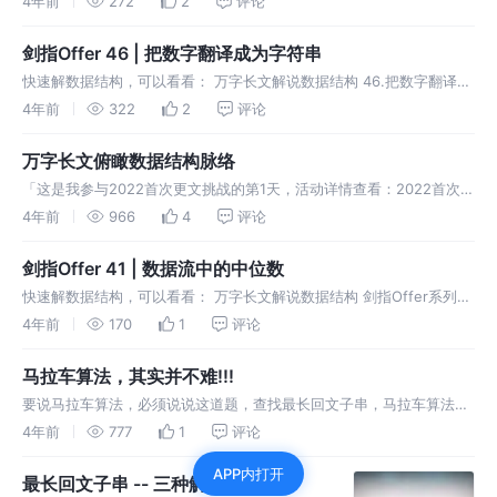
4年前
272
2
评论
成)中找到第一个只出现一次的字符,并返回它的位置, 如果没
剑指Offer 46 | 把数字翻译成为字符串
快速解数据结构，可以看看： 万字长文解说数据结构 46.把数字翻译成
为字符串 题目描述 有一种将字母编码成数字的方式：'a'->1, 'b->2', ...
4年前
322
2
评论
, 'z->26'。 现在给一串数字，返回
万字长文俯瞰数据结构脉络
「这是我参与2022首次更文挑战的第1天，活动详情查看：2022首次更
文挑战」。 数据结构是什么？ 是的，上面这句话是非常经典的，程序
4年前
966
4
评论
由数据结构以及算法组成，当然数据结构和算法也是相辅相成的，不能
完全
剑指Offer 41 | 数据流中的中位数
快速解数据结构，可以看看： 万字长文解说数据结构 剑指Offer系列
刷题仓库 41.数据流中的中位数 题目描述 如何得到一个数据流中的中位
4年前
170
1
评论
数？如果从数据流中读出奇数个数值，那么中位数就是所有数值排序
马拉车算法，其实并不难!!!
要说马拉车算法，必须说说这道题，查找最长回文子串，马拉车算法是
其中一种解法，狠人话不多，直接往下看： 题目描述 给你一个字符串
4年前
777
1
评论
s，找到 s 中最长的回文子串。 例子 马拉车算法 这是一个奇妙的算
APP内打开
法，
最长回文子串 -- 三种解答