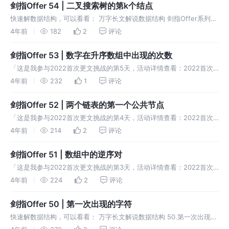
剑指Offer 54 | 二叉搜索树的第k个结点
快速解数据结构，可以看看： 万字长文解说数据结构 剑指Offer系列
54.二叉搜索树的第k个结点 题目描述 给定一棵二叉搜索树，请找出其
4年前
182
2
评论
中的第k小的TreeNode结点。 示例1 输入 返回值 二叉
剑指Offer 53 | 数字在升序数组中出现的次数
「这是我参与2022首次更文挑战的第5天，活动详情查看：2022首次
更文挑战」。 快速解数据结构，可以看看： 万字长文解说数据结构
4年前
232
1
评论
53.数字在升序数组中出现的次数 题目描述 统计一个数字在升序数组中
剑指Offer 52 | 两个链表的第一个公共节点
「这是我参与2022首次更文挑战的第4天，活动详情查看：2022首次
更文挑战」。 快速解数据结构，可以看看： 万字长文解说数据结构
4年前
214
2
评论
52.两个链表的第一个公共节点 题目描述 输入两个链表，找出它们的第
剑指Offer 51 | 数组中的逆序对
「这是我参与2022首次更文挑战的第3天，活动详情查看：2022首次
更文挑战」。 快速解数据结构，可以看看： 万字长文解说数据结构 51.
4年前
224
2
评论
数组中的逆序对 题目 在数组中的两个数字，如果前面一个数字大于
剑指Offer 50 | 第一次出现的字符
快速解数据结构，可以看看： 万字长文解说数据结构 50.第一次出现的
字符 题目描述 在一个字符串(0<=字符串长度<=10000，全部由字母组