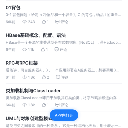
实现就是把客户类的请求 转化为对适配者的相应接口的调用。适配器可
01背包
以使由于接口不兼容…
0-1 背包问题：给定 n 种物品和一个容量为 C 的背包，物品 i 的重量是
wi，其价值为 vi 。 自底向上遍历，先遍历物品，再遍历耗费，相当于
6年前
243
1
评论
先记录下来了底层物品，低容量的记录，顶层知道记录，因此可以快速
做出判断。 另起一个 x[ ] 数组，x[i]=0表示不拿，x[i…
HBase基础概念、配置、语法
HBase是一个开源的非关系型分布式数据库（NoSQL），是Hadoop项
目的一部分，运行于HDFS文件系统之上， (Hadoop Database )。主
6年前
1.1k
1
评论
要应用场景是实时随机读写超大规模的数据。 列族（Column
Family）：表在水平方向有一个或者多个列族组成，一个列族…
RPC与RPC框架
通俗讲，两台服务器A，B，一个应用部署在A服务器上，想要调用B服
务器上应用提供的函数/方法，由于不在一个内存空间，不能直接调用，
6年前
1.8k
2
评论
需要通过网络来表达调用的语义和传达调用的数据。 无法在一个进程
内，甚至一个计算机内通过本地调用的方式完成的需求，比如不同的系
类加载机制与ClassLoader
统间的通讯，甚至不同的组织…
类加载器ClassLoader即用于加载其它类的类，将字节码加载进内存，
创建Class对象，输入完全限定的类名，输出Class对象。 应用程序类加
6年前
1.8k
1
评论
载器Application ClassLoader：负责加载应用程序类。 该步骤所描述
APP内打开
的模型即双亲委派模型，优先让父ClassLoa…
UML与对象创建型模式
是类与类之间最常用的一种关系， 它是一种结构化关系，用于表示一类