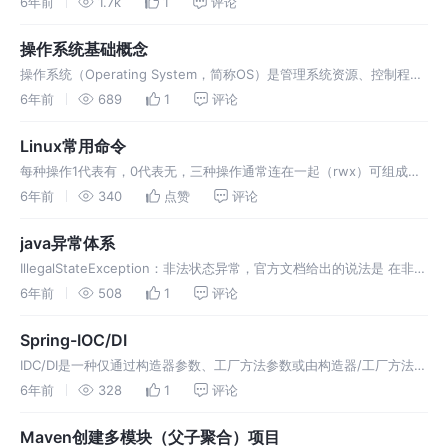
6年前
1.7k
1
评论
表达式允许我们从一个外部文件获取区域文字信息(.properties)，用
Key 索引…
操作系统基础概念
操作系统（Operating System，简称OS）是管理系统资源、控制程序
执行、改善人机界面、提供各种服务、合理组织计算机工作流程和为用
6年前
689
1
评论
户有效使用计算机提供良好运行环境的一种系统软件。 操作系统的主要
功能是资源管理与运行程序，OS直接安装在硬件上，屏蔽硬件细节，向
Linux常用命令
上提供统一…
每种操作1代表有，0代表无，三种操作通常连在一起（rwx）可组成一
个二进制数字代表其权限操作，直接使用十进制表示。 cd !$ 把上个命
6年前
340
点赞
评论
令的参数作为cd参数使用。 -p: 可以是一个路径名称。此时若路径中的
某些目录尚不存在,加上此选项后，系统将自动建立好那些尚不在的目
java异常体系
录，即一次…
IllegalStateException：非法状态异常，官方文档给出的说法是 在非法
或不适当的时间调用方法时产生的信号。换句话说，即 Java 环境或
6年前
508
1
评论
Java 应用程序没有处于请求操作所要求的适当状态下。也即当前请求
非法。 自定义异常一般也同样，仅仅是为了标识或者增加业务逻…
Spring-IOC/DI
IDC/DI是一种仅通过构造器参数、工厂方法参数或由构造器/工厂方法产
生的实例的属性定义依赖关系，由容器在创造bean的过程中注入依赖的
6年前
328
1
评论
过程。 DI实现了解耦，解决了类之间的依赖问题，由ioc容器动态注入
对象的依赖，管理bean生命周期，而不用手动创建依赖对象并管理。
Maven创建多模块（父子聚合）项目