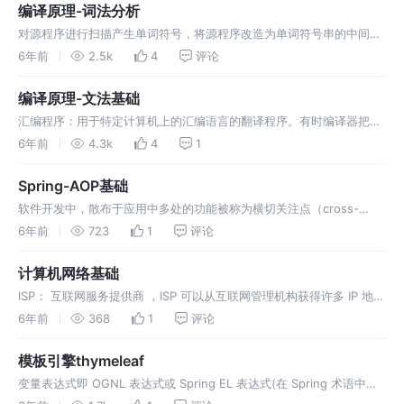
编译原理-词法分析
对源程序进行扫描产生单词符号，将源程序改造为单词符号串的中间程
序，即输入源程序、输出单词符号。词法分析器(Lexical Analyzer)包
6年前
2.5k
4
评论
括扫描器(Scanner)与执行词法分析的程序 单词符号是一个程序语言的
基本语法符号。称作 token(记号) ，是具有独立意义的最小语…
编译原理-文法基础
汇编程序：用于特定计算机上的汇编语言的翻译程序。有时编译器把汇
编语言作为目标语言，然后再由汇编程序将它翻译成目标代码。 装入程
6年前
4.3k
4
1
序：编译器、汇编程序或连接程序生成的代码还不能运行，装入程序处
理所有的与指定的基地址有关的可重定位地址，并将修改后的指令和数
Spring-AOP基础
据放在内存中适当的位置。 预…
软件开发中，散布于应用中多处的功能被称为横切关注点（cross-
cutting concern）。通常来讲，这些横切关注点从概念上是与应用的
6年前
723
1
评论
业务逻辑相分离的（但是往往会直接嵌入到应用的业务逻辑之中）。把
这些横切关注点与业务逻辑相分离正是面向切面编程（AOP）所要解决
计算机网络基础
的问题。DI…
ISP： 互联网服务提供商 ，ISP 可以从互联网管理机构获得许多 IP 地
址，同时拥有通信线路以及路由器等联网设备，个人或机构向 ISP 缴纳
6年前
368
1
评论
一定的费用就可以接入互联网。 电路交换： 早期用于电话通信系统，
两个用户要通信之前需要建立一条专用的物理链路，并且在整个通信过
模板引擎thymeleaf
程中始终…
变量表达式即 OGNL 表达式或 Spring EL 表达式(在 Spring 术语中也
叫 model attributes)。语法为： ${session.user.name} 文字国际化