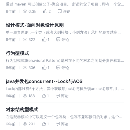
接口Be…
通过 maven 可以创建父子-聚合项目。 所谓的父子项目，即有一个父
项目，有多个子项目。 这些子项目，在业务逻辑上，都归纳在这个父项
6年前
6.3k
2
评论
目下，并且一般来说，都会有重复的jar包共享。 所以常用的做法会把
重复的 jar 包都放在父项目下进行依赖，那么子项目就无需再去依赖这
设计模式-面向对象设计原则
些重复的 …
单一职责原则 :一个类（或者大到模块，小到方法）承担的职责越多，
它被复用的可能性越小，而且如果一个类承担的职责过多，就相当于将
6年前
322
1
评论
这些职责耦合在一起，当其中一个职责变化时，可能会影响其他职责的
运作。类的职责主要包括两个方面：数据职责和行为职责，数据职责通
行为型模式
过其属性来体现，而行为职责通…
行为型模式(Behavioral Pattern)是对在不同的对象之间划分责任和算
法的抽象化。行为型模式不仅仅关注类和对象的结构，而且重点关注它
6年前
306
1
评论
们之间的相互作用。 通过行为型模式，可以更加清晰地划分类与对象的
职责，并研究系统在运行时实例对象之间的交互。在系统运行时，对象
java并发包concurrent--Lock与AQS
并不是孤…
Lock内部只有6个方法，其中获取锁lock()与释放锁unlock()最常用，
都是非static void方法。 ​ 有了接口，就要实现锁，我们通常使用的锁
6年前
188
1
评论
是基于队列同步器实现的，AbstractQueuedSynchronizer是用来构建
锁或者其他同步组件的基础框架，它使…
对象结构型模式
在适配器模式中可以定义一个包装类，包装不兼容接口的对象，这个包
装类指的就是适配器(Adapter)，它所包装的对象就是适配者
6年前
291
1
评论
(Adaptee)，即被适配的类。适配器提供客户类需要的接口，适配器的