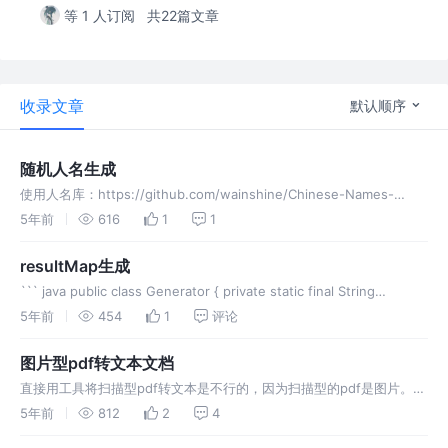
等 1 人订阅
共22篇文章
收录文章
默认顺序
随机人名生成
使用人名库：https://github.com/wainshine/Chinese-Names-
Corpus读取文件随机返回人名
5年前
616
1
1
resultMap生成
``` java public class Generator { private static final String
FORMAT_ERROR = "数据格式错误"; /** * resultM
5年前
454
1
评论
图片型pdf转文本文档
直接用工具将扫描型pdf转文本是不行的，因为扫描型的pdf是图片。先
读取整个pdf文件按页生成图片，再调用OCR识别读取文字即可。
5年前
812
2
4