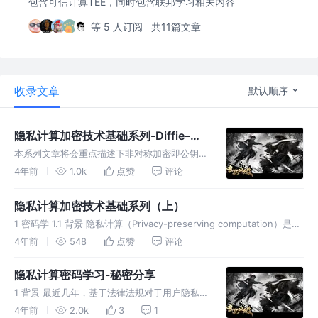
包含可信计算TEE，同时包含联邦学习相关内容
等 5 人订阅
共11篇文章
收录文章
默认顺序
隐私计算加密技术基础系列-Diffie–
Hellman key exchange
本系列文章将会重点描述下非对称加密即公钥加
密的开山之作Diffie–Hellman key exchange。
4年前
1.0k
点赞
评论
本文内容涉及到数学里面的数论相关知识，针对
加密算法会用到的知识，本章会做些适当的介绍
隐私计算加密技术基础系列（上）
1 密码学 1.1 背景 隐私计算（Privacy-preserving computation）是指
在保证数据提供方不泄露原始数据的前提下，对数据进行分析计算的一
4年前
548
点赞
评论
系列信息技术，保障数据在流通与融合过
隐私计算密码学习-秘密分享
1 背景 最近几年，基于法律法规对于用户隐私的
立法以及用户对于隐私的认知增强，对于数据的
4年前
2.0k
3
1