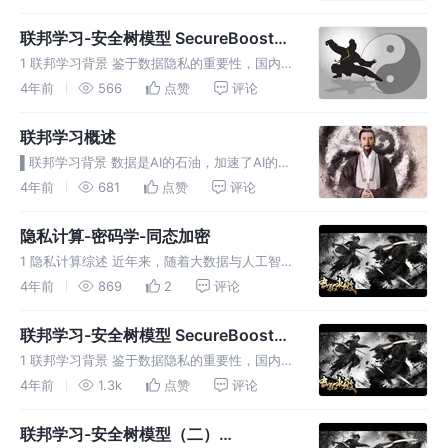
“采 传 存 算的模式”都提出了巨大的考验与挑
战，甚至以往的数据运作模式都存在被颠覆的可
联邦学习-安全树模型 SecureBoost之
能，需要相应的前瞻性布局
终章
1 联邦学习背景 鉴于数据隐私的重要性，国内外
对于数据的保护意识逐步加强。2018年欧盟发
4年前
566
点赞
评论
布了《通用数据保护条例》（GDPR），我国国
家互联网信息办公室起草的《数据安全管理办法
联邦学习概述
(征求意见稿)》因此数据
▌联邦学习背景 数据是AI的石油，加速了AI的高
速发展，但是同时多维度高质量的数据是制约其
4年前
681
点赞
评论
进一步发展的瓶颈。由于用户隐私、商业机密、
法律法规监管等原因，造成大量信息孤岛，导致
隐私计算-密码学-同态加密
各个组织与机构无法将原始数
1 隐私计算综述 近年来，随着大数据与人工智能
的盛行，针对个人的个性化的推荐技术的不断发
4年前
869
2
评论
展，人们在享受便利的同时，也深深的感觉到无
处不在的监控与监事，比如刚刚浏览了一个网站
联邦学习-安全树模型 SecureBoost之
的商品，当去其他网站访问的时
XGBoost
1 联邦学习背景 鉴于数据隐私的重要性，国内外
对于数据的保护意识逐步加强。2018年欧盟发
4年前
1.3k
点赞
评论
布了《通用数据保护条例》（GDPR），我国国
家互联网信息办公室起草的《数据安全管理办法
联邦学习-安全树模型（二）
(征求意见稿)》因此数据