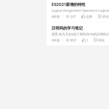
ES2021新增的特性
Logical Assignment Operators
4年前
317
点赞
评论
汉明码的学习笔记
背景 前几天在b站了看到3b1b的汉明
中总是不可避免产生错误，导致终端收到
4年前
937
1
评论