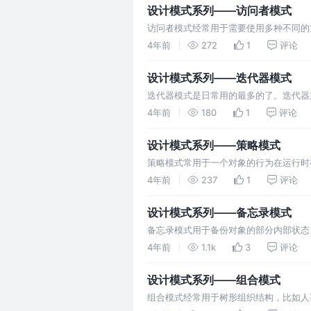
设计模式系列——访问者模式
访问者模式经常用于需要使用多种不同的
划价处划价，财务人员看到的是所有药单
4年前
272
1
评论
设计模式系列——迭代器模式
迭代器模式是日常用的最多的了。迭代器
4年前
180
1
评论
设计模式系列——策略模式
策略模式常用于一个对象的行为在运行时
4年前
237
1
评论
设计模式系列——备忘录模式
备忘录模式用于备份对象的部分内部状态
存一下角色状态
4年前
1.1k
3
评论
设计模式系列——组合模式
组合模式经常用于树形组织结构，比如人