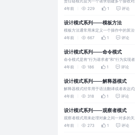
责任链模式会为一个请求创建多个接收对象
4年前
229
1
评论
设计模式系列——模板方法
模板方法通常用来定义一个操作中的算法
定步骤。
4年前
667
1
评论
设计模式系列——命令模式
命令模式是将“行为请求者"和"行为实现
4年前
186
1
评论
设计模式系列——解释器模式
解释器模式经常用于语法翻译或者表达式
器，同时实现一个`Terminal`翻译器
4年前
318
1
评论
设计模式系列——观察者模式
观察者模式用来处理对象之间一对多的关
设计思想。
4年前
273
1
评论