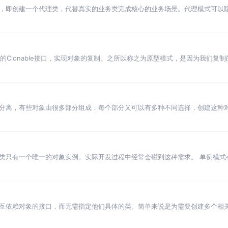
，即创建一个代理类，代替真实的业务类完成核心的业务场景。代理模式可以
录操作，类似于我们经常使
供的Clonable接口，实现对象的复制。之所以称之为原型模式，是因为我们
我们可以直接
分离，有些对象由很多部分组成，每个部分又可以有多种不同选择，创建这种
盘，车灯，车灯，车身颜色
类只有一个唯一的对象实例。实际开发过程中经常会碰到这种需求。 单例模式
互依赖对象的接口，而无需指定他们具体的类。简单来说是为需要创建多个相