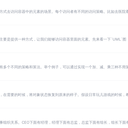
方式去访问容器中的元素的场景。每个访问者有不同的访问策略。比如去医院
的价格，当我们拿着同一份
主要是提供一种方式，让我们能够访问容器里面的元素。先来看一下`UML`图
有多个不同的策略和算法。举个例子，可以通过实现一个加、减、乘三种不用
，在需要的时候，将对象状态恢复到原来的样子。假设日常玩儿游戏的时候，希
事组织关系。CEO下面有经理，经理下面有总监，总监下面有组长，组长下面