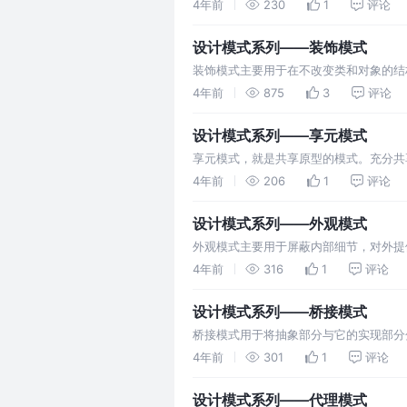
的，比如添加，删除，查询下级组织等等
4年前
230
1
评论
设计模式系列——装饰模式
装饰模式主要用于在不改变类和对象的结
4年前
875
3
评论
设计模式系列——享元模式
享元模式，就是共享原型的模式。充分共
4年前
206
1
评论
设计模式系列——外观模式
外观模式主要用于屏蔽内部细节，对外提
4年前
316
1
评论
设计模式系列——桥接模式
桥接模式用于将抽象部分与它的实现部分
开。
4年前
301
1
评论
设计模式系列——代理模式