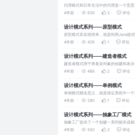
代理模式和日常生活中的代理是一个意思
以在核心业务开始和结束时，执行一些记
4年前
630
2
评论
设计模式系列——原型模式
原型模式其实很简单，就是利用Java提
常用于所要创建的对象比较复杂的时候，
4年前
426
1
评论
设计模式系列——建造者模式
建造者模式用于将复杂对象的创建和表示
式。 举个例子 一辆汽车由发动机，方向
4年前
466
2
评论
设计模式系列——单例模式
单例模式顾名思义，就是保证系统中一个
称为懒汉式。
4年前
280
1
评论
设计模式系列——抽象工厂模式
抽象工厂提供了一个创建一系列相关或相
4年前
550
2
评论