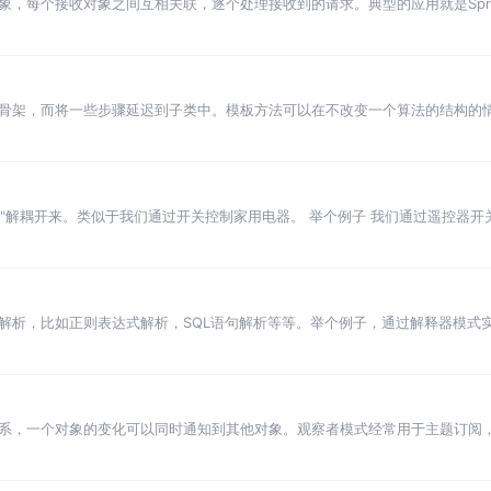
，每个接收对象之间互相关联，逐个处理接收到的请求。典型的应用就是Sprin
骨架，而将一些步骤延迟到子类中。模板方法可以在不改变一个算法的结构的
者"解耦开来。类似于我们通过开关控制家用电器。 举个例子 我们通过遥控器
解析，比如正则表达式解析，SQL语句解析等等。举个例子，通过解释器模式
系，一个对象的变化可以同时通知到其他对象。观察者模式经常用于主题订阅