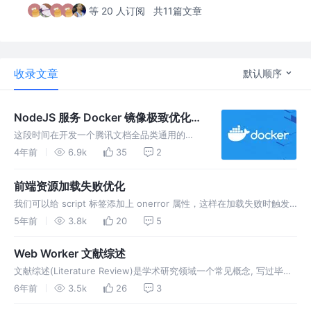
等 20 人订阅
共11篇文章
收录文章
默认顺序
NodeJS 服务 Docker 镜像极致优化指
北
这段时间在开发一个腾讯文档全品类通用的
HTML 动态服务，为了方便各品类接入的生成
4年前
6.9k
35
2
与部署，也顺应上云的趋势，考虑使用 Docker
的方式来固定服务内容，统一进行制品版本的管
前端资源加载失败优化
理。
我们可以给 script 标签添加上 onerror 属性，这样在加载失败时触发
事件回调，从而捕捉到异常。 并且，借助构建工具( 如 webpack 的
5年前
3.8k
20
5
script-ext-html-webpack-plugin 插件) ，我们可以轻易地完成对所有
script 标签自动化注…
Web Worker 文献综述
文献综述(Literature Review)是学术研究领域一个常见概念, 写过毕业
论文的同学应该还有印象. 它向读者介绍与主题有关的详细资料、动
6年前
3.5k
26
3
态、进展、展望以及对以上方面的评述. 近期笔者关注 Web Worker, 并