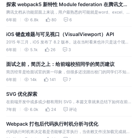
落地到了大型复杂前端项目. 开源了 Worker 通信…
探索 webpack5 新特性 Module federation 在腾讯文档
的应用
腾讯文档从功能层面上来说，用户最熟悉的可能就是word、excel、
ppt、表单这四个大品类，四个品类彼此独立，可能由不同的团队主要
6年前
6.8k
80
6
负责开发维护，那从开发者角度来说，四个品类四个仓库各自独立维
护，好像事情就很简单，但是现实情况实际上却复杂很多。我们来看一
iOS 键盘难题与可见视口（VisualViewport）API
个场景： 对于复杂的权限…
2015 年三月，iOS 发布了 8.2 版本。这在当时看来也许只是这个现代
的操作系统的一次小更新，但在 Web 开发者眼里，有些微妙的问题产
6年前
5.1k
26
3
生了。这是一件在 Android 世界里想象不到的麻烦事儿。 在此之前
Web 开发者都非常清楚，在 window 全局对象上的 inn…
面试之前，简历之上：给前端校招同学的简历建议
简历经常是给面试官的第一印象，但很多还没踏出校门的同学们不知道
怎么写好简历，我时常有拿着一份简历不知道该怎么面试他的情况。而
6年前
14k
141
7
在秋招这种大规模招聘的季节，面试官刷简历时如果一份简历没法在很
短的时间内吸引到注意力，那很容易就被漏过了，因为这样被淘汰岂不
SVG 优化探索
可惜。 大公司经常有技术评审的…
在前端开发中或多或少都有用到 SVG，本篇文章就来总结下如何在前端
项目中使用 SVG，每种使用方式的优缺点分析，以及对 SVG 的一些优
7年前
6.0k
24
评论
化探索。 SVG（Scalable Vector Graphics，可缩放矢量图形）是一种
基于可扩展标记语言（XML），用于描述二维矢量图形的…
Webpack 打包后代码执行时机分析与优化
代码执行时机将决定着是否能够正常执行，当依赖文件没加载完成就开