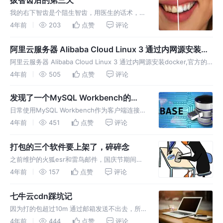
来，在新标签页面打开，筛选就
我的右下智齿是个阻生智齿，用医生的话术，就
是48阻生智齿。 也不是完全横着长，只是斜斜
4年前
203
点赞
评论
地顶在47齿上。 网上说，这种智齿不拔，最终
47和48都会坏掉。 我对网上说的不是很敏感，
阿里云服务器 Alibaba Cloud Linux 3 通过内网源安装
但是有段时间，牙龈确实肿
docker
阿里云服务器 Alibaba Cloud Linux 3 通过内网源安装docker,官方的
文档是使用公网镜像的。
4年前
505
点赞
评论
发现了一个MySQL Workbench的
BUG
日常使用MySQL Workbench作为客户端连接测
试环境的数据库，测试环境是没有ssl的。 本周
4年前
451
点赞
评论
从 MySQL Workbench 8.0.25 升级到了
MySQL Workbench 8.0.
打包的三个软件要上架了，碎碎念
之前维护的火狐esr和雷鸟邮件，国庆节期间都
发版了。 加上最近用edge比较多，国庆期间也
4年前
157
点赞
评论
一并开发了脚本打包。 所以国庆过后，一共提
交了三个软件更新给deepin 今天临下班的时
七牛云cdn踩坑记
候，收到商店管理员的通
因为打的包超过10m 通过邮箱发送不出去，所
以使用了七牛云做持久化存储。 但是之前没有
4年前
444
点赞
评论