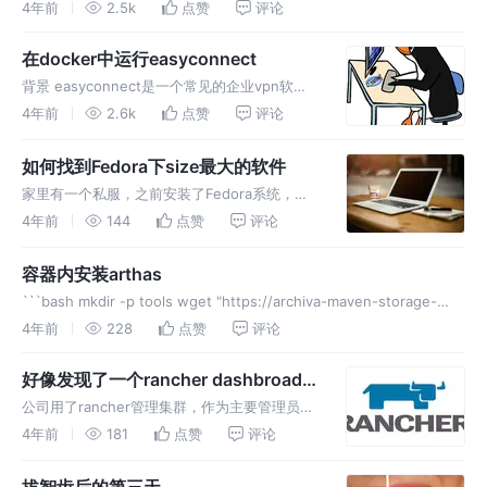
西。 今天发现code-server 好久没有升级了，决定升级一下，免得使
4年前
2.5k
点赞
评论
用一些旧工具。 不得不说这是很有必要的，因为vscode
在docker中运行easyconnect
背景 easyconnect是一个常见的企业vpn软
件，而且是一个闭源软件，这就导致它没有很多
4年前
2.6k
点赞
评论
的第三方客户端，出现了问题，也没有办法手动
调试。 我目前遇到的一个问题是，目前公司正
如何找到Fedora下size最大的软件
在试用一种新的连办公网
家里有一个私服，之前安装了Fedora系统，最
近想升级一下。 其实之前的版本也不低，是
4年前
144
点赞
评论
f34，目前还没有eol，所以只是筹备，还没有进
入实施。 有一个问题是，这个服务器是之前忘
容器内安装arthas
记从哪个版本一路升级上来
```bash mkdir -p tools wget "https://archiva-maven-storage-
prod.oss-cn-beijing.aliyuncs.com/reposito
4年前
228
点赞
评论
好像发现了一个rancher dashbroad的
bug
公司用了rancher管理集群，作为主要管理员，
我经常要在不通的集群之间切换，就发现了一个
4年前
181
点赞
评论
问题。 选中一个集群后，筛选这个集群下的服
务，是ok的，但是如果把当前的链接复制出
拔智齿后的第三天