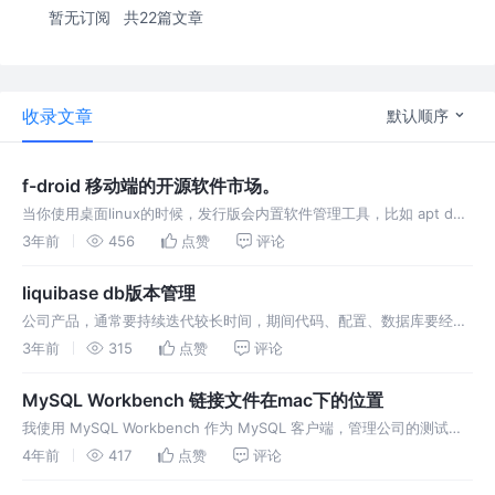
暂无订阅
共22篇文章
收录文章
默认顺序
f-droid 移动端的开源软件市场。
当你使用桌面linux的时候，发行版会内置软件管理工具，比如 apt dnf
等，用来管理各种各样的开源软件。 在移动端，使用终端的人会比较
3年前
456
点赞
评论
少，大部分人使用gui界面管理应用，而且内置的应用商店通常包
liquibase db版本管理
公司产品，通常要持续迭代较长时间，期间代码、配置、数据库要经历
若干个版本。 对于代码，目前主流都是通过git来管理，数据库版本
3年前
315
点赞
评论
呢？ 之前我司使用MySQL比较多，对应的我们使用Flyway来管理数据
库
MySQL Workbench 链接文件在mac下的位置
我使用 MySQL Workbench 作为 MySQL 客户端，管理公司的测试环
境。 测试环境中存在大量的数据库实例，当需要批量更新连接配置的时
4年前
417
点赞
评论
候，手动操作比较麻烦，在网上找了一下连接持久化文件的位