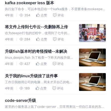
kafka zookeeper less 版本
执行如下命令，可以本地启动一个kafka服务，不需要准备zookeeper
执行如下脚本，可以发布并订阅消息。（脚本最后会block住持续等待
4年前
354
点赞
评论
消息）
将文件上传到七牛云--先删除再上传
在为deepin打包的过程中，使用到了七牛的云
存储，大概的流程如下 打包 上传七牛云 发送邮
4年前
284
点赞
评论
件给我 我将打好的包的七牛cdn地址发送给
deepin的管理员 管理员安排测试并上架 在少数
升级fish版本时的奇怪报错--未解决
情况下，我会为同
linux,deepin,fish 为了检查一下昨天内核升级
失败的处理情况，apt update了一下，似乎异
4年前
427
点赞
评论
常内核已经撤销了。 但是fish有了一个新版本，
尝试更新，结果报错了，还不确定是否有影响，
关于我的linux升级挂了这件事
工作日我都用公司的电脑，周末才开自己的电
脑，今天开了一下deepin，例行升级了一下。
4年前
189
点赞
评论
bong， 在apt的过程中我就看到新内核有
error，当时还想着会不会重启失败。 讲真我的
code-server升级
linux deep
家里的小服务器上装了code-server，日常用来玩一些自己喜欢的东