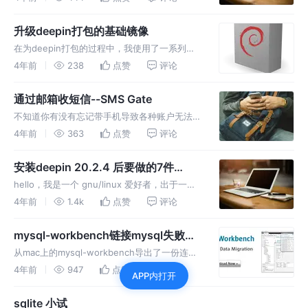
接触过七牛云，踩了一个cdn的坑。 问题具体表
现： 打包时，同一个版本多次打包，下载链接
升级deepin打包的基础镜像
是不变的，比如 http:
在为deepin打包的过程中，我使用了一系列免
费的构建资源。 感谢gitee 七牛云 阿里云
4年前
238
点赞
评论
flow。 今天要和大家分享的基础镜像，指的是
使用阿里云flow流水线打包时，使用的镜像。
通过邮箱收短信--SMS Gate
在打包的过程中，
不知道你有没有忘记带手机导致各种账户无法登
录的经历； 或者有多个手机号，希望在一处管
4年前
363
点赞
评论
理短信； 又或者夫妻之间共用了一些账号，需
要经常询问对方短信验证码。 SMS Gate 这个
安装deepin 20.2.4 后要做的7件
app可以将手机上的短信
事-10xQA版本
hello，我是一个 gnu/linux 爱好者，出于一些
个人原因，目前使用deepin。 为了更好地掌控
4年前
1.4k
点赞
评论
这个系统，编写本文，仅供参考。
mysql-workbench链接mysql失败问
题记录 1425f102:ssl
从mac上的mysql-workbench导出了一份连接
文件，导入到deepin下的mysql-workbench里
4年前
947
点赞
评论
APP内打开
面。 部分连接打开的时候报错，提示：
1425f102:ssl 搜索了一下，这个错误跟
sqlite 小试