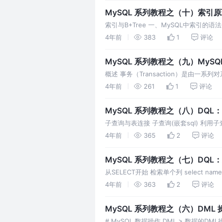
MySQL 系列教程之（十）索引原
索引与B+Tree 一、MySQL中索引
因此在创建索引时要考虑到磁盘空间是否
4年前
383
1
评论
MySQL 系列教程之（九）MySQ
概述 事务（Transaction）是由
务并发问题 事务隔离级别 不同隔离级别的
4年前
261
1
评论
MySQL 系列教程之（八）DQ
子查询与表连接 子查询(嵌套sql) 利
存储一行。 各订单的物品存储在相关的orde
4年前
365
2
评论
MySQL 系列教程之（七）DQL：从 
从SELECT开始 检索单个列 select name fr
4年前
363
2
评论
MySQL 系列教程之（六）DML
# MySQL 数据操作 DML > 数据的DM