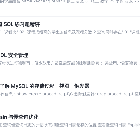
 name kecheng fenshu 张三 语文 81 张三 数学 75 李四 语文 76
道 SQL 练习题精讲
01 "课程比" 02 "课程成绩高的学生的信息及课程分数 2.查询同时存在" 01 "课程
QL 安全管理
需要对表进行读和写，但少数用户甚至需要能创建和删除表； 某些用户需要读表
不允许他们删除数据； 某些用户（管理员）
了解 MySQL 的存储过程，视图，触发器
息：show create procedure p1\G 删除触发器: drop procedure p
ain 与慢查询优化
询配置 查询慢查询日志的开启状态和慢查询日志储存的位置 查看慢查询日志 Explain 