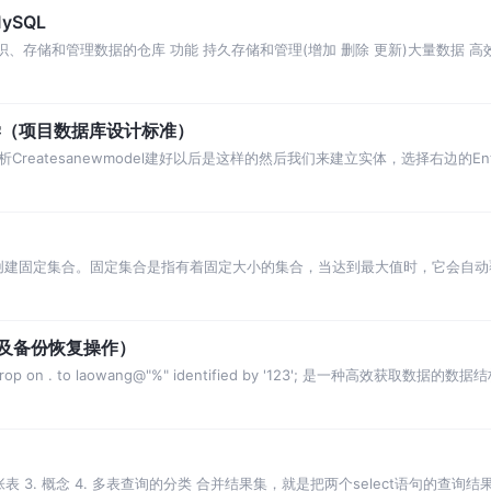
ySQL
来组织、存储和管理数据的仓库 功能 持久存储和管理(增加 删除 更新)大量数据 
的数据类型 支持远程数据
入门教学（项目数据库设计标准）
eatesanewmodel建好以后是这样的然后我们来建立实体，选择右边的Ent
消$这里，我们
ue，则创建固定集合。固定集合是指有着固定大小的集合，当达到最大值时，它会自
 autoIndexId|布尔|（可选）如为 true，自动在 _id 字段创建索引。默认为 …
（及备份恢复操作）
eate, drop on . to laowang@"%" identified by '123'; 是一种高效获取数据的
(地址)。 好比是一本书的…
张表 3. 概念 4. 多表查询的分类 合并结果集，就是把两个select语句的查询