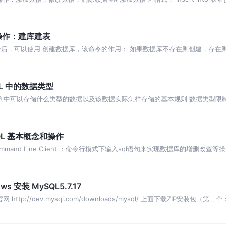
 操作：建库建表
ot登录后，可以使用 创建数据库，该命令的作用： 如果数据库不存在则创建，存在
删除数据库 MySQL
QL 中的数据类型
义列中可以存储什么类型的数据以及该数据实际怎样存储的基本规则 数据类型限
受数值类型的的数据 在设计表时，应该特
QL 基本概念和操作
ommand Line Client ：命令行模式下输入sql语句来实现数据库的增删改查
增删
 安装 MySQL5.7.17
官网 http://dev.mysql.com/downloads/mysql/ 上面下载ZIP安装包（第二个：