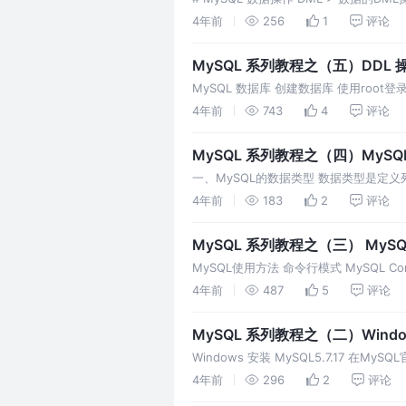
values(值列表...);
4年前
256
1
评论
MySQL 系列教程之（五）DDL
MySQL 数据库 创建数据库 使用ro
RUNOOB数据库，并设定编码集为utf8 
4年前
743
4
评论
MySQL 系列教程之（四）MyS
一、MySQL的数据类型 数据类型是定
中的数据。例如，数值数据类型列只能接
4年前
183
2
评论
MySQL 系列教程之（三） MyS
MySQL使用方法 命令行模式 MySQL C
类似同于excel，我们可以用点点来实现
4年前
487
5
评论
MySQL 系列教程之（二）Windows
Windows 安装 MySQL5.7.17 在MySQL
6
4年前
296
2
评论