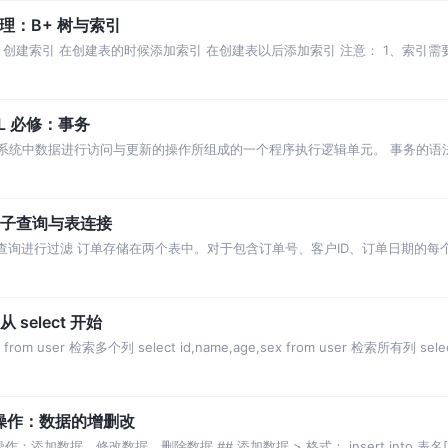
理：B+ 树与索引
的语法 创建索引 在创建表的时候添加索引 在创建表以后添加索引 注意： 1、索引
足够 2、创建索引时需要对
L 必修：事务
一系列对系统中数据进行访问与更新的操作所组成的一个程序执行逻辑单元。 事务的语
锁的情况(了解) 隐式提
L：子查询与表连接
用子查询进行过滤 订单存储在两个表中。对于包含订单号、客户ID、订单日期的每个订
ritems表中。
select 开始
om user 检索多个列 select id,name,age,sex from user 检索所有列 select
 操作：数据的增删改
L操作：添加数据，修改数据，删除数据 ## 添加数据 > 格式： insert into 表名