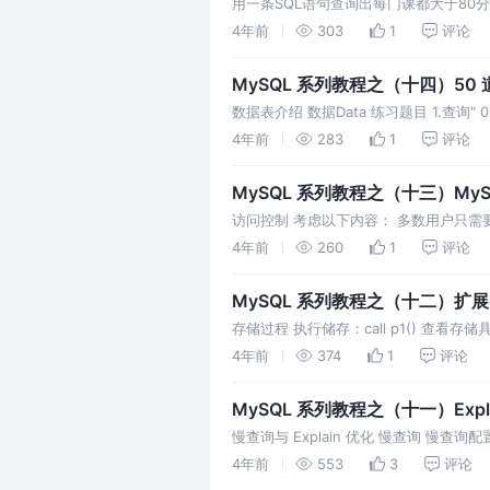
用一条SQL语句查询出每门课都大于80分的学生姓名
五 语文 81 王五 数学 100
4年前
303
1
评论
MySQL 系列教程之（十四）50 
数据表介绍 数据Data 练习题目 1.查询" 
况 3.查询存在" 01 "课程但可能
4年前
283
1
评论
MySQL 系列教程之（十三）MyS
访问控制 考虑以下内容： 多数用户只
新表； 你可能想允许用户添加数据，但
4年前
260
1
评论
MySQL 系列教程之（十二）扩展
存储过程 执行储存：call p1() 查看存储具体信
有千万条数据,在业
4年前
374
1
评论
MySQL 系列教程之（十一）Expl
慢查询与 Explain 优化 慢查询 慢查
官方文档说明 Column JSON名称 含义
4年前
553
3
评论