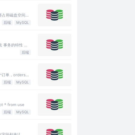
需要占用磁盘空间，
后端
MySQL
法 事务的特性 事
后端
单，orders表
后端
MySQL
 * from use
后端
MySQL
[(字段列表)]