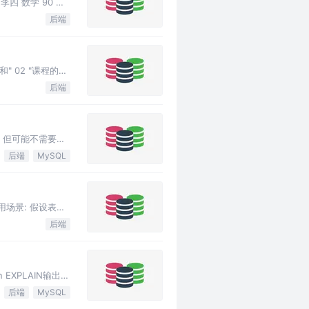
 李四 数学 90 王
后端
和" 02 "课程的情
后端
，但可能不需要更
后端
MySQL
1 应用场景: 假设表中
后端
EXPLAIN输出列
后端
MySQL