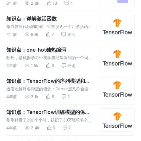
关系存在很多种可能性：横向有交集、纵向有交
3年前
2.8k
13
4
集、完全无交集、部分或全部重叠。 为什么要
检测重叠程度？这其实是我在工作中遇到的一个
知识点：详解激活函数
问题。
每当复制代码的时候，经常发现一个叫激活函数
的东西，其中类似activation='relu'形状的，就
4年前
869
7
评论
是激活函数。那么问题来了，为什么要有它？他
能干啥？
知识点：one-hot独热编码
独热，是机器学习中初学者经常听到的一个词。
从字面意义看，独表示唯独，一家独大，独占鳌
4年前
1.5k
3
评论
头，独热表示只有1个热，其他都是凉的。
知识点：TensorFlow的序列模型和各
种层
通俗地解释各种层的概念：Dense层又称全连接
层，是神经网络中最常见的一个层，它既能当输
4年前
3.1k
6
2
入层，又能当输出层，还能当中间层。卷积层一
般用于图像处理，用于寻找图像的局部特征。池
知识点：TensorFlow训练模型的保存
化层，可以简单理解成压缩。
和恢复
刚刚耗费了200个小时，认识了30万张狗狗的图
片，并计算出了他们的特征，能够轻松分辨出哈
4年前
2.4k
6
2
士奇和狼，结果计算机一断电，它又空白了。这
肯定不行。因此，训练的结果要及时保存，保存