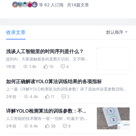
等 62 人订阅
共14篇文章
收录文章
默认顺序
浅谈人工智能里的时间序列是什么？
提到AI，大家接触最多的是图片识别、文字聊天
这些。其实还有一类领域，大众不怎么知道，那
1年前
1.4k
15
4
就是时间序列。 时间序列简称“时序”，顾名思
义，就是依照时间顺序列举数据。它和时间有比
如何正确解读YOLO算法训练结果的各项指标
较强的依赖关系……
上一篇《详解YOLO检测算法的训练参数》讲了该如何设置参数训练。
这一篇说说模型训练完，怎么看它训练的好不好。这就像开车跑长途，
2年前
4.4k
11
2
5个小时跑完600百公里，得有数据说下车况好不好。 使用YOLO进行
目标检
详解YOLO检测算法的训练参数：不是
它不好用，是你不会用
人工智能的技术圈有一项“一招鲜，吃遍天”的免
费开源技术。软件外包公司拿着它就可以吃饱喝
2年前
6.4k
38
6
足。这项技术就是目标检测，用的是YOLO算