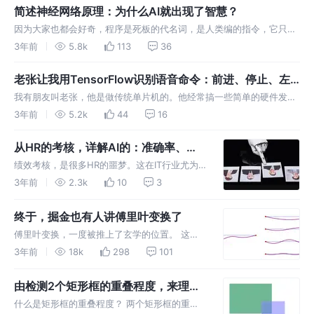
法。 对于外行人，不管是做交通、医疗、环保
简述神经网络原理：为什么AI就出现了智慧？
还是机械行业的，他们往往会认为
因为大家也都会好奇，程序是死板的代名词，是人类编的指令，它只会
按照设定的代码，一步一步地去执行。它怎么能产生智慧呢？
3年前
5.8k
113
36
老张让我用TensorFlow识别语音命令：前进、停止、左
转、右转
我有朋友叫老张，他是做传统单片机的。他经常搞一些简单的硬件发
明，比如他家窗帘的打开和关闭，就是他亲自设计的电路板控制的。他
3年前
5.2k
44
16
布线很乱……
从HR的考核，详解AI的：准确率、精
确率、召回率
绩效考核，是很多HR的噩梦。这在IT行业尤为
突出。 我见过很多IT公司的HR，因为思考如何
3年前
2.3k
10
3
对程序员做考核，掉光了头发……
终于，掘金也有人讲傅里叶变换了
傅里叶变换，一度被推上了玄学的位置。 这位
说，了解了它，能改变你，认识世界的方式。也
3年前
18k
298
101
有很多人，写了科普教程，有零基础教程、保证
看懂教程、掐死教程。但是，当他们亮出数学公
由检测2个矩形框的重叠程度，来理理
式的那一刻，很多人陷入沉思：我…
解决问题的思路
什么是矩形框的重叠程度？ 两个矩形框的重叠