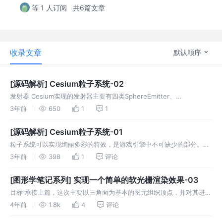
等 1 人订阅
共6篇文章
收录文章
默认顺序
[源码解析] Cesium粒子系统-02
发射器 Cesium实现的发射器主要有四类SphereEmitter、
BoxEmitter、CircleEmitter、ConeEmitter四种。ParticleEmitter类是
3年前
650
1
1
其定义的发射器接口
[源码解析] Cesium粒子系统-01
粒子系统可以实现绚丽多彩的特效，是游戏引擎中不可缺少的部分。
Cesium中也实现了其粒子系统，虽然与Cocos creator这种综合性的游
3年前
398
1
评论
戏引擎比略显粗糙，但也给了我们学习其源码极大的便利性。
[图形学笔记系列] 实现一个简单的软光栅渲染效果-03
目标 承接上篇，这次主要以三角面为基本的图元组织顶点，并对其进行
光栅化处理，然后对三角面的每个片元进行着色。 实践部分 图元装配
4年前
1.8k
4
评论
图元装配在我的理解里就是如何去组织数据里的这些顶点，比如我以两