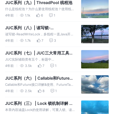
的人的，希望我们都能加油！！！ 沉下去，再
JUC系列（九）| ThreadPool 线程池
浮上来，我想我们会变的不一样
什么是线程池？为什么要使用线程池？使用线程
池有什么优势？线程池又分为哪几种？线程池的
4年前
1.1k
6
1
执行原理？让我们一起来看看吧
JUC系列（八）| 读写锁-
ReadWriteLock
读写锁-ReadWriteLock，多线程一直Java开发
中的难点，也是面试中的常客，趁着还有时间，
4年前
1.7k
7
3
打算巩固一下JUC方面知识，我想机会随处可
见，但始终都是留给有准备的人的，希望我们都
JUC系列（七）| JUC三大常用工具类
能加油！！！
CountDownLatch、CyclicBarrier、
JUC实际辅助类有五个，标题中
Semaphore
CountDownLatch、CyclicBarrier、Semap最
4年前
3.5k
7
1
为常用。剩下未指明的分别为：Phaser、
Exchanger。稍后会做简单讲解。
JUC系列（六） | Callable和Future接
口详解&使用、FutureTask应用 获取
Callable和Future接口详解&使用、FutureTask
异步线程返回值
应用 获取异步线程返回值,多线程一直Java开发
4年前
2.5k
8
1
中的难点，也是面试中的常客，趁着还有时间，
打算巩固一下JUC方面知识,一起来吧！！🚀
JUC系列（三） | Lock 锁机制详解 代
码理论相结合
本章内容涵盖Lock的使用讲解，可重入锁、读