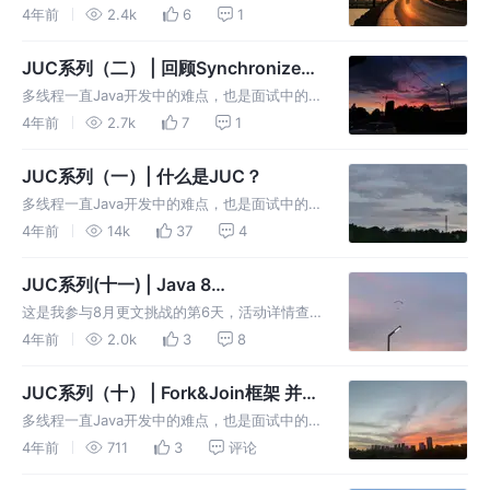
常客，趁着还有时间，打算巩固一下JUC方面知
4年前
2.4k
6
1
识，我想机会随处可见，但始终都是留给有准备
的人的，希望我们都能加油！！！ 沉下去，再
JUC系列（二） | 回顾Synchronized
浮上来，我想我们会变的不一样
关键字
多线程一直Java开发中的难点，也是面试中的
常客，趁着还有时间，打算巩固一下JUC方面知
4年前
2.7k
7
1
识，我想机会随处可见，但始终都是留给有准备
的人的，希望我们都能加油！！ 沉下去，再浮
JUC系列（一）| 什么是JUC？
上来，我想我们会变的不一样！
多线程一直Java开发中的难点，也是面试中的
常客，趁着还有时间，打算巩固一下JUC方面知
4年前
14k
37
4
识，我想机会随处可见，但始终都是留给有准备
的人的，希望我们都能加油！！！ 沉下去，再
JUC系列(十一) | Java 8
浮上来，我想我们会变的不一样
CompletableFuture 异步编程
这是我参与8月更文挑战的第6天，活动详情查
看：8月更文挑战 一、什么是
4年前
2.0k
3
8
CompletableFuture？ Java中
CompletableFuture用于异步编程
JUC系列（十） | Fork&Join框架 并行
处理任务
多线程一直Java开发中的难点，也是面试中的
常客，趁着还有时间，打算巩固一下JUC方面知
4年前
711
3
评论
识，我想机会随处可见，但始终都是留给有准备