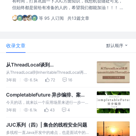
有时间，打算巩固一下JUC方面知识，我想机会随处可见，
但始终都是留给有准备的人的，希望我们都能加油！！！ `
沉下去，再浮上来`，我想我们会变的不一样的。
等 95 人订阅
共13篇文章
收录文章
默认顺序
从ThreadLocal谈到
TransmittableThreadLocal，从使用
从ThreadLocal到InheritableThreadLocal再到
到原理
TransmittableThreadLocal，从简单的使用，
3年前
6.5k
72
16
到明白个别知识原理
CompletableFuture 异步编排、案例
及应用小案例
今天的话，就来以一个应用场景来进行一步一步
的推导，在实现案例的过程中，将
3年前
6.1k
43
4
CompletableFuture相关的知识点逐步讲述明
白。CompletableFuture 异步编排、案例及应
JUC系列（四）| 集合的线程安全问题
用小案例
多线程一直Java开发中的难点，也是面试中的