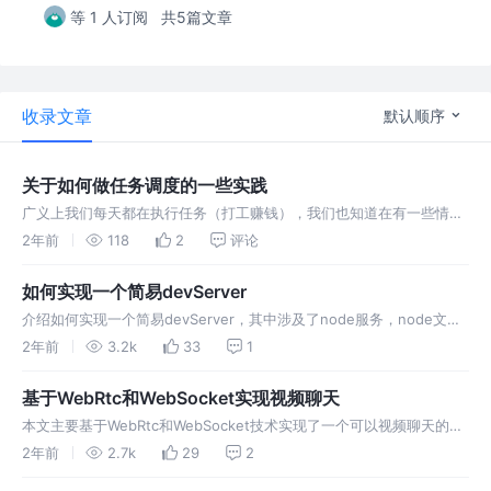
等 1 人订阅
共5篇文章
收录文章
默认顺序
关于如何做任务调度的一些实践
广义上我们每天都在执行任务（打工赚钱），我们也知道在有一些情况
下我们执行任务并不是简单的执行，我们需要去调度任务，也许是使用
2年前
118
2
评论
任务队列，也许是使用优先级，总之都是为了对任务执行进行管理和协
调。
如何实现一个简易devServer
介绍如何实现一个简易devServer，其中涉及了node服务，node文件
读写，websocket等知识
2年前
3.2k
33
1
基于WebRtc和WebSocket实现视频聊天
本文主要基于WebRtc和WebSocket技术实现了一个可以视频聊天的
web网页，其中涉及了WebRtc，WebScoket，node服务以及React相
2年前
2.7k
29
2
关的知识，希望能给你带来一些帮助~