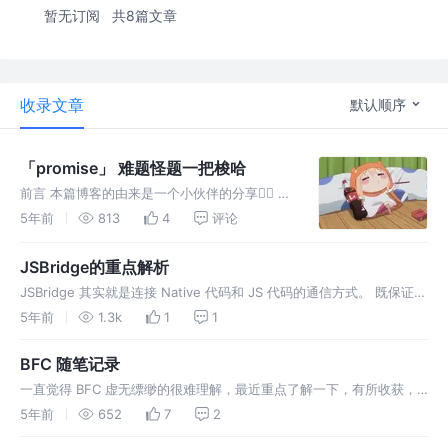
暂无订阅
共8篇文章
收录文章
默认顺序
「promise」 难题怪题一把梭哈
前言 本篇博客的由来是一个小伙伴的分享👇🏻 者
原本对于promise原理蛮有自信的，但在难题怪
5年前
813
4
评论
题的折磨之下还是破防了…… 本文带大家梳理一
下promise的机制，以及一些诡异之处。
JSBridge的重点解析
JSBridge 其实就是连接 Native 代码和 JS 代码的通信方式。 既保证了
native的高性能体验，又兼顾了热更新、跨段的优势。
5年前
1.3k
1
1
BFC 随笔记录
一直觉得 BFC 虚无缥缈的很难理解，最近重点了解一下，有所收获，
遂记录下来。 BFC（block formatting context）：块级格式化上下
5年前
652
7
2
文。 元素间的垂直间距由 margin 决定，相邻块级元素的垂直 margin