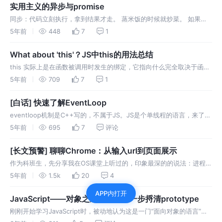
会出现折叠。 BFC 里的块级元素边缘不会超…
实用主义的异步与promise
同步：代码立刻执行，拿到结果才走。 蒸米饭的时候就炒菜。 如果一
个函数的结果处于上述这类函数的函数体内，那么这个函数是异步函
5年前
448
7
1
数。 回调的实质是一个函数。 写给别人调用的函数，才是回调。 适用
范围：回调函数接收的参数个数 和回调函数中调用的函数的参数个数相
What about 'this'？JS中this的用法总结
等。(x,y)=> { …
this 实际上是在函数被调用时发生的绑定，它指向什么完全取决于函数
在哪里被调用。 这话说起来容易，理解起来缺常常出现问题。请看如下
5年前
709
7
1
几段代码 如果要判断一个运行中函数的 this 绑定，就需要找到这个函
数的直接调用位置。找到之后就可以按优先顺序应用下面这四条规则来
[白话] 快速了解EventLoop
判断 this…
eventloop机制是C++写的，不属于JS。JS是个单线程的语言，来了任
务就执行。 eventloop机制在nodejs和chrome浏览器中是不同的。下
5年前
695
7
评论
面我们梳理chrome中的eventloop 渲染进程中的IO线程专门用来接收
其他进程传进来的消息。如： 渲染进程中的定…
[长文预警] 聊聊Chrome：从输入url到页面展示
作为科班生，先分享我在OS课堂上听过的，印象最深的的说法：进程是
资源分配的最小单位；线程是任务调度的最小单位。 线程必须依托于进
5年前
1.5k
20
4
程存在。同一进程内的线程共享进程资源。 进程内一个线程崩溃，则该
APP内打开
进程崩溃。但不会影响到操作系统。 主进程×1：用户交互、子进程管
JavaScript——对象之进阶：一步一步捋清prototype
理、存储管理。 插件进…
刚刚开始学习JavaScript时，被动地认为这是一门“面向对象的语言”，
但各种原理和c++，java等典型的面向对象语言明显不同，“原型链”，