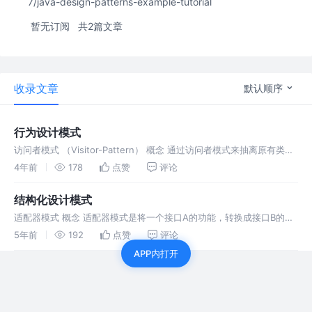
7/java-design-patterns-example-tutorial
暂无订阅
共2篇文章
收录文章
默认顺序
行为设计模式
访问者模式 （Visitor-Pattern） 概念 通过访问者模式来抽离原有类中
的分支，提升原有类对象的扩展性，保持顶层设计 应用场景 解决现有
4年前
178
点赞
评论
已经稳定的业务场景结构和易变的操作之间的耦合，对两个部
结构化设计模式
适配器模式 概念 适配器模式是将一个接口A的功能，转换成接口B的功
能。目的是提升接口A的复用性 目的：降低coding成本 应用场景 实际
5年前
192
点赞
评论
应用中多用于系统重构。在新的系统结构代码中，设计了新的接口，但
APP内打开