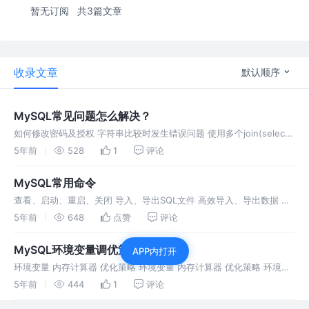
暂无订阅
共3篇文章
收录文章
默认顺序
MySQL常见问题怎么解决？
如何修改密码及授权 字符串比较时发生错误问题 使用多个join(select)
表连接合并，执行速度缓慢问题 进程等待、死锁问题 删除大量数据操
5年前
528
1
评论
作耗时较长问题 数据删除后，长度空间不变问题
MySQL常用命令
查看、启动、重启、关闭 导入、导出SQL文件 高效导入、导出数据 数
据迁移 常用函数 正则替换(mysql8.0) 预定义的 POSIX 字符类 字符类
5年前
648
点赞
评论
说明 [:alpha:] 字母字符 [:low
MySQL环境变量调优策略
APP内打开
环境变量 内存计算器 优化策略 环境变量 内存计算器 优化策略 环境变
量 内存计算器 优化策略 环境变量 内存计算器 优化策略
5年前
444
1
评论