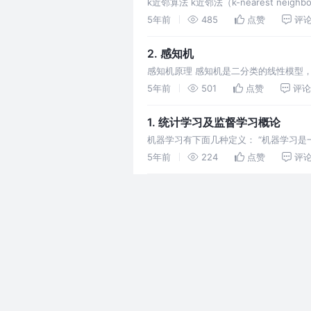
k近邻算法 k近邻法（k-nearest 
个实例，这k个实例的多数属于某个类，
5年前
485
点赞
评
2. 感知机
感知机原理 感知机是二分类的线性模型，
5年前
501
点赞
评论
1. 统计学习及监督学习概论
机器学习有下面几种定义： “机器学习
法的性能”。 “机器学习是对能通过经验
5年前
224
点赞
评