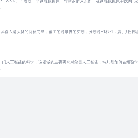
neighbor，k-NN）：给定一个训练数据集，对新的输入实例，在训练数据集中找到
就把该输入实例分为这
论
其输入是实例的特征向量，输出的是事例的类别，分别是+1和-1，属于判别模
是一门人工智能的科学，该领域的主要研究对象是人工智能，特别是如何在经验
自动改进的计算机算法的研究”。
论