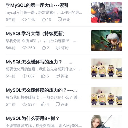
据，大家一起看，很OK。但是我要修改数据，
学MySQL的第一座大山---索引
你别动了，我就加个锁。
mysql入门第一课，绝对是索引。工作用的最多
的，还是索引。DBA看到慢日志，甩过来让你优
5年前
1.4k
13
评论
化，第一想到的，还是索引。但是，很多人学了
很多遍，还是没有真正弄明白。 首先，你要知
MySQL学习大纲（持续更新）
道索引是怎么实现的。 My
架构分离 众所周知，mysql分为连接层、
server层、存储引擎层、数据层。 其中，引擎
5年前
260
2
评论
层是插件式的，所以可以针对性地应对各种业务
需求。 MySQL架构概览 优化读 作为一个数据
MySQL怎么缓解写的压力？---
库，海量数据的查询是
change buffer
想要优化写的速度，我们首先会想到什么？ 缓
存 常见的写逻辑优化，先写缓存，然后刷盘。
5年前
667
5
评论
逻辑： 如果页在内存中，直接修改。如果不
在，读到内存，再修改。 定期刷盘。 数据一致
MySQL怎么缓解读的压力的？---
性 如果命中了缓存，读到的是准
buffer pool
每当我们想要缓解读，一般会想到什么？ 缓存
缓存，其实就是将高频访问的数据放到内存里
5年前
537
4
评论
面，减少读盘的次数。 为了提高内存的利用
率，MySQL还建立了缓存池，也就是buffer
MySQL为什么要用B+树？
pool，存储最热的数据页
不谈需求谈实现，都是耍流氓。 那么MySQL的