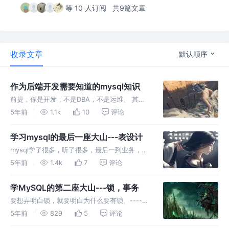
等 10 人订阅
共9篇文章
收录文章
默认顺序
作为后端开发需要知道的mysql知识
前提，你是开发，不是DBA，不是运维。 其
次，一下均为建议，具体还是以公司规定为准。
5年前
1.1k
10
评论
常规规范 引擎大多数是Innodb，字符一般是
utf8,需要存表情一般是utf8mb4。 数据表、字
学习mysql的最后一座大山---表设计
段必须写注释，
mysql学了很多，听了很多，最后一到业务，还
是不知道从哪里下手，这也是从学习到入行的最
5年前
1.4k
7
评论
后一道关卡。 设计表的时候，首先知道3范式：
第一范式：要求有主键，并且要求每一个字段原
学MySQL的第二座大山---锁，事务
子性不可再分 第二范式：
要想弄明白锁，就要明白为什么要有锁。----为
了数据一致性。 为什么数据会不一致？服务端
5年前
829
5
评论
的一生之敌：并发。 什么是锁 很简单: 一个数