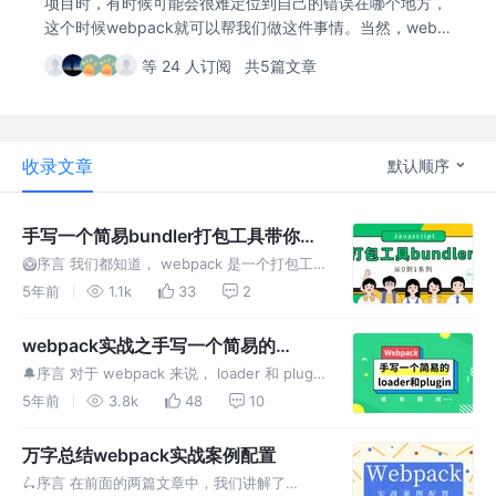
项目时，有时候可能会很难定位到自己的错误在哪个地方，
这个时候webpack就可以帮我们做这件事情。当然，webp
ack不局限于只定位错误、还有强大的loader、plugin等等
等 24 人订阅
共5篇文章
配置。本专栏将记录关于webpack的一些学习记录~
收录文章
默认顺序
手写一个简易bundler打包工具带你了
解Webpack原理
🥝序言 我们都知道， webpack 是一个打包工
具。在我们对它进行配置之前，它也是经过一系
5年前
1.1k
33
2
列的代码编写，才生成的打包工具。那这背后，
又做了
webpack实战之手写一个简易的
loader和plugin
🔔序言 对于 webpack 来说， loader 和 plugin
可以算是需求程度最为广泛的配置项了。但是
5年前
3.8k
48
10
呢，单单止步于配置可能还不够。
万字总结webpack实战案例配置
🛴序言 在前面的两篇文章中，我们讲解了