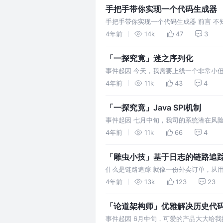
手把手带你实现一个代码生成器
手把手带你实现一个代码生成器 前言 
间花费在底层的情况。以笔者为例，会经
4年前
14k
47
3
「一探究竟」迷之序列化
事件起因 今天，我需要上线一个非常小
类未实现序列化）。 编码、测试、代码审
4年前
11k
43
4
「一探究竟」Java SPI机制
事件起因 七月中旬，我司的系统潜在风
别和监控，因此需要对其优化。
4年前
11k
66
4
「雕虫小技」基于日志的链路追
什么是链路追踪 就像一份外卖订单，从用户
把它细分到代码、应用层级，就可以称为
4年前
13k
123
23
「论道架构师」优雅解决历史代
事件起因 6月中旬，可爱的产品大大给我