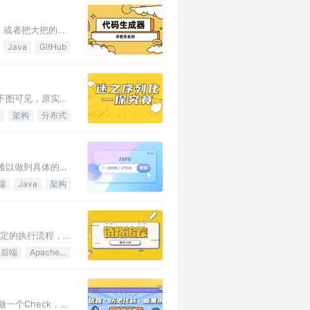
，或者把大把的时
Java
GitHub
下图可见，原实体
架构
分布式
难以做到具体的识
端
Java
架构
特定的执行流程，
后端
Apache Log4j
一个Check，如