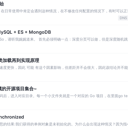
始
号，在日常使用中肯定会遇到这种情况，在不修改任何配置的情况下，有时可以正常访
。 虽然很戳心，但好歹能展示一部分。 所以有时候我们白嫖软件，都会改一下 
DNS
 + ES + MongoDB
So，请听我娓娓道来。 首先必须明确一点：深度分页可以做，但是深度随机
库还好，本身就是专业的数据库，处理的不好，最多就是慢，但如果涉及到ES，性质
到类加载再到实现原理
速度更快，因此 可能 有这个因素影响，但差距并不会很大，因此该结论并不
到一个结论：第一条所谓的操作系统预热 大概率不正确，因为普通遍历方法执行
用好玩值得收藏的开源项目集合~
码后，进入对应目录。每一个小文件夹就是一个对应的 Go 项目，在里面go te
动代码之后跑通单元测试才算学会通过。每一个对应的文件夹都有相应 Markd
hronized
思的结果:我们获得的单例对象是未初始化的。为什么会出现这种情况？因为指