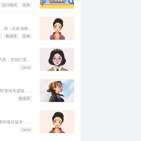
设计模式
架构
.🤪（此处省略
数据库
架构
的类，把我们需要
同时可以完全杜绝
Java
立即查询等逻辑，
我和同事们就赶紧
数据库
署的项目版本，说
是由于升级流程不
Java