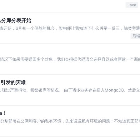
理。 这种Easy程度的需求怎么拦
Java
从分库分表开始
开始，6月初一个偶然的机会，架构师让我知道了什么叫举一反三，触类旁通..
后端
一般情况下如果需要返回多个对象，我们会根据代码语义选择容器或者新建一个新
是加上泛型后威力剧增！由于在方法定义时就强制了泛型约束，语义非常清晰，
引引发的灾难
曾出现过严重抖动、频繁锁库等情况。 由于诸多业务存在插入MongoDB、然后
种监控做的比较到位，当天突然收到了数据库服务器负载较高的告警通知，于是
e！
台，分别部署在公网和客户的私有环境，先来说说私有环境的问题：不知道真正部
记录过各个客户的代码版本的，但也就是这么可笑，有时候就是会弄错，可能