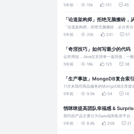
果符合要求，则再做一段稍微复杂的逻辑处
5年前
15k
151
45
「论道架构师」拒绝无脑搬砖，
「论道架构师」拒绝无脑搬砖，从分库分表
一百字🤪）。
5年前
20k
241
57
「奇淫技巧」如何写最少的代码
众所周知，Java仅支持单一返回值，
的数据包起来。 本质还是普通对象，但
5年前
18k
125
38
上述的无语义中间类，当然一些必要…
「生产事故」MongoDB复合索
11月末我司商品服务的MongoDB主库
因此项目并未开启读写分离。 我司的各
5年前
9.6k
54
14
登录了Zabbix监控，…
悄咪咪提高团队幸福感 & Surpris
我司的产品主要分为Saas端和私有平
来很可笑，运维同学在部署的时候肯定是
5年前
8.8k
208
21
够完善，或者工作失误等等，总之，想…