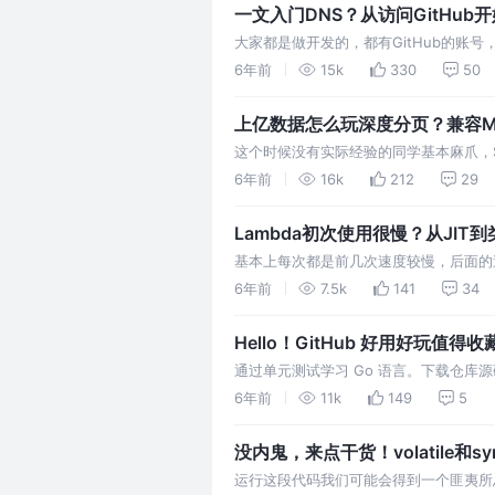
一文入门DNS？从访问GitHub开
大家都是做开发的，都有GitHub的账
有时又直接未响应，来一起捋捋到底是为啥
6年前
15k
330
50
需要把它在线验证的域…
上亿数据怎么玩深度分页？兼容MySQL
这个时候没有实际经验的同学基本麻爪，
止。 像MySQL，MongoDB数据
6年前
16k
212
29
不得不利用 SearchAf…
Lambda初次使用很慢？从JIT
基本上每次都是前几次速度较慢，后面的
案。 从上述的概念中，我们应该可以得
6年前
7.5k
141
34
时间占用比较小，很可能是因为JIT…
Hello！GitHub 好
通过单元测试学习 Go 语言。下载仓库源
试。由于是测试驱动开发，所以需要在你改
6年前
11k
149
5
程，比较浅显易懂…
没内鬼，来点干货！volatile和sync
运行这段代码我们可能会得到一个匪夷所