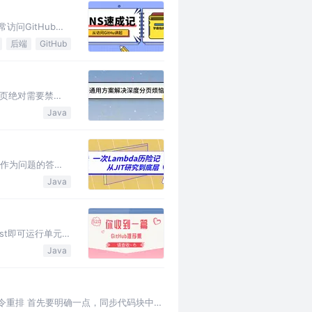
问GitHub，
Hosts，因为
后端
GitHub
跳页绝对需要禁
就不一样了，我们
Java
能作为问题的答
N次，后续执行的
Java
st即可运行单元测
own 文字教
Java
令重排 首先要明确一点，同步代码块中的