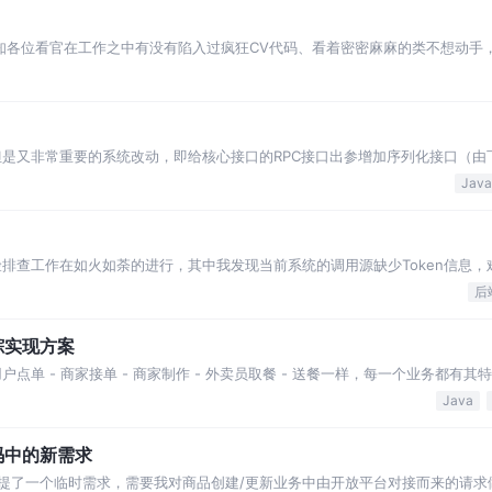
不知各位看官在工作之中有没有陷入过疯狂CV代码、看着密密麻麻的类不想动手
常遇到以下两个问题： 隔一段时间就需要构
但是又非常重要的系统改动，即给核心接口的RPC接口出参增加序列化接口（由
核一气呵成，然后收到驳回通知...
Java
险排查工作在如火如荼的进行，其中我发现当前系统的调用源缺少Token信息，
后
踪实现方案
点单 - 商家接单 - 商家制作 - 外卖员取餐 - 送餐一样，每一个业务都有其
执行链路，当前请求/业务到底
Java
码中的新需求
提了一个临时需求，需要我对商品创建/更新业务中由开放平台对接而来的请求做