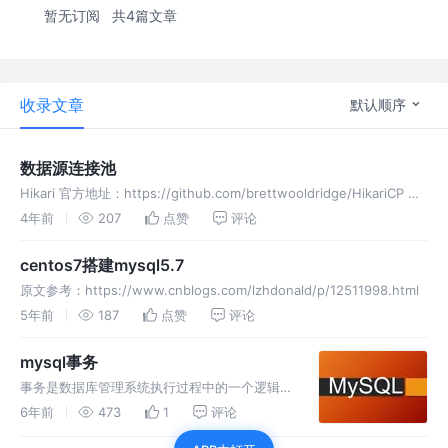
暂无订阅
共4篇文章
收录文章
默认顺序
数据源连接池
Hikari 官方地址：https://github.com/brettwooldridge/HikariCP 用
法地址：https://izhong.me/archives/hikaria-intr
4年前
207
点赞
评论
centos7搭建mysql5.7
原文参考：https://www.cnblogs.com/lzhdonald/p/12511998.html
5年前
187
点赞
评论
mysql事务
事务是数据库管理系统执行过程中的一个逻辑单
元，由有限的操作序列构成。 一组数据库设计
6年前
473
1
评论
原则。 事务有4个特性，即ACID。 个人理解是