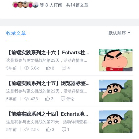
等 8 人订阅
共14篇文章
收录文章
默认顺序
【前端实践系列之十六 】Echarts柱状
图背景的实现的两种方法
这是我参与更文挑战的第23天，活动详情查
看： 更文挑战 ! 👽 概论 Echarts中的各种小技
5年前
5.6k
8
4
巧实在是太多了，前几期里也陆陆续续提到了一
些： 【前端实践系列之十四】Echarts地图圆形
【前端实践系列之十五】浏览器标签页
背景及阴影实
通信库：lsbridge源码解读
这是我参与更文挑战的第22天，活动详情查
看： 更文挑战 ! 👽 概论 众所周知，受限于浏览
5年前
423
2
评论
器的安全策略，同一浏览器的不同标签页之间是
没法直接进行通信的。间接实现通信的最简单可
【前端实践系列之十四】Echarts地图
靠的桥梁便是LocalSt
圆形背景及阴影实现
这是我参与更文挑战的第21天，活动详情查看：
更文挑战 ! 👽 概论 本次实践主要讲Echarts开发
5年前
2.5k
3
1
中的一个属性和一种思路。一个属性很简单，就