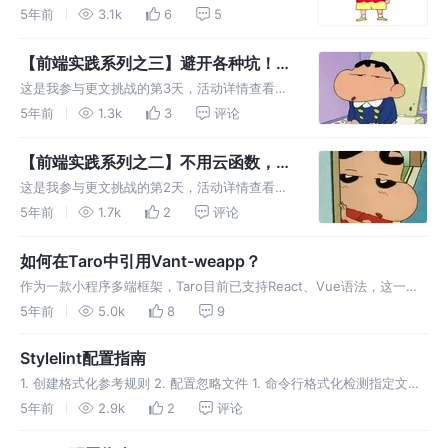
更文挑战 ! 👽概论 今日话不多说，直接开肝
5年前
3.1k
6
5
🤪。 👽准备阶段 👻该阶段会完成如下事项： 🐣
准备HTML页面 🐣CDN引入vue、echarts 🐣引
【前端实践系列之三】避开各种坑！小
入geo
程序中按需引入Echarts5绘制图表。
这是我参与更文挑战的第3天，活动详情查看：
更文挑战 ! 👽概论 小程序中绘制图表的需求已
5年前
1.3k
3
评论
经越来越普遍，然而以往开发小程序echarts图
表往往会有各种坑，包括但不限于： canvas图
【前端实践系列之二】不用云函数，小
表层级过高，无
程序也能直接解析Excel
这是我参与更文挑战的第2天，活动详情查看：
更文挑战 ! 👽概论 小程序解析Excel表格文件并
5年前
1.7k
2
评论
非不可能的任务，搭配SheetJs可以轻松完成任
务，但在此过程中也有一些值得注意与分享的地
如何在Taro中引用Vant-weapp？
方
作为一款小程序多端框架，Taro目前已支持React、Vue语法，这一特
性使得Taro在小程序框架领域的占有率越来越高，但想要在这套框架中
5年前
5.0k
8
9
使用VantUI(weapp)却是十分麻烦：
Stylelint配置指南
1. 创建格式化参考规则 2. 配置忽略文件 1. 命令行格式化检测指定文档
2. 利用编辑器插件进行格式化 (1) 在VS Code中搜索相应的 stylelint
5年前
2.9k
2
评论
扩展安装。 如此便可在编辑器保存文件时执行Stylelint检测并修复。