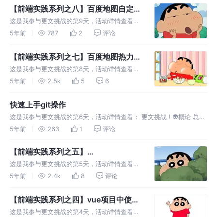
是backgroundColor属性，一种思路指的的是
【前端实践系列之八】百度地图自定义
跳
标注的实现
这是我参与更文挑战的第9天，活动详情查看：
更文挑战 ! 👽 概论 昨天和大家分享了《百度地
5年前
787
2
评论
图热力图开发及区域边界线的实现》，今天就趁
热打铁，再和大家分享下地图上自定义标注的方
【前端实践系列之七】百度地图热力图
法，先上完成后的效果图。
开发及区域边界线的实现
这是我参与更文挑战的第8天，活动详情查看：
更文挑战 ! 👽 概论 前几天和大家分享了Echarts
5年前
2.5k
5
6
热力图的制作方法，但有个问题在于：Echarts
中使用百度地图时，不能很好的控制百度地图的
快速上手git操作
样式，部分
这是我参与更文挑战的第6天，活动详情查看： 更文挑战 ! 👽概论 总结
了一些Git的基本操作，初次上手Git的伙伴可以看看，其他人就不用细
5年前
263
1
评论
看了。 👽 GIT之使用 查看版本号 ​ cmd命令中输入 g
【前端实践系列之五】
Express+MongoDB后台搭建保姆式
这是我参与更文挑战的第5天，活动详情查看：
教程
更文挑战 ! 👽概论 太卷了太卷了，前端不会点
5年前
2.4k
8
评论
后台知识都不好意思吹牛逼了。Nodejs诞生以
来，前端侵入后端的能力越来越强，虽说JS搭
【前端实践系列之四】vue项目中使用
建的后台应用在性能等方
Echarts绘制热力地图
这是我参与更文挑战的第4天，活动详情查看：