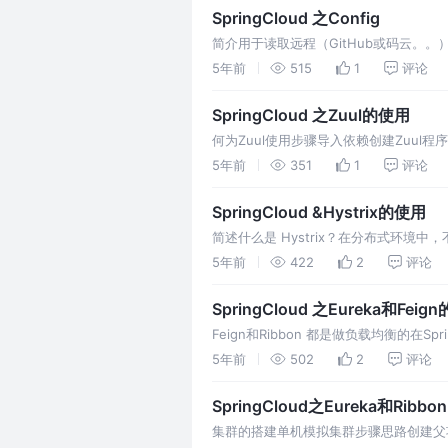
SpringCloud 之Config
简介用于读取远程（GitHub或码云。。）配
Config-Server依
5年前
515
1
评论
SpringCloud 之Zuul的使用
何为Zuul使用步骤导入依赖创建Zuul程
后端服务器。可以通过配置或通过Di
5年前
351
1
评论
SpringCloud &Hystrix的使用
简述什么是 Hystrix？在分布式环境
的交互。Hystrix 在服务与服务之
5年前
422
2
评论
SpringCloud 之Eureka和Feig
Feign和Ribbon 都是做负载均衡的在Spr
se
5年前
502
2
评论
SpringCloud之Eureka和Ribb
集群的搭建单机模拟集群步骤思路创建父项