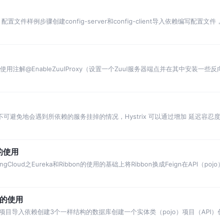
置文件样例步骤创建config-server和config-client导入依赖编写
序使用注解@EnableZuulProxy（设置一个Zuul服务器端点并在其中安装
中，不可避免地会遇到所依赖的服务挂掉的情况，Hystrix 可以通过增加 延迟容
n的使用
ingCloud之Eureka和Ribbon的使用的基础上将Ribbon换成Feign在API（
on的使用
目导入依赖创建3个一样结构的数据库创建一个实体类（pojo）项目（API