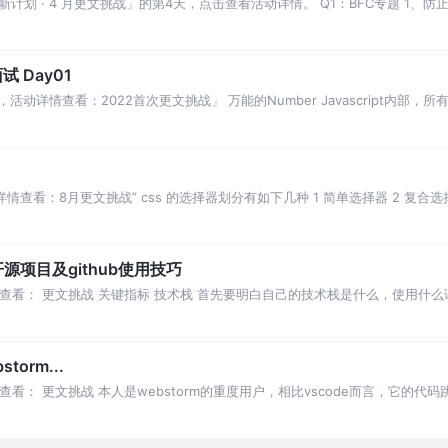
划 · 4 月更文挑战」的第4天，点击查看活动详情。 Q1：BFC专题 1、防
试 Day01
活动详情查看：2022首次更文挑战」 万能的Number Javascript内部
查看：8月更文挑战” css 的选择器划分有如下几种 1 简单选择器 2 复合
项目及github使用技巧
查看： 更文挑战 关键指标 技术栈 首先要明白自己的技术栈是什么，使用什
己的水平，选择相
orm...
看： 更文挑战 本人是webstorm的重度用户，相比vscode而言，它的
多大，