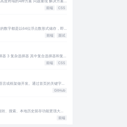
止高度坍塌的4种方案 问题重现 解决方案
前端
CSS
，所有的数字都是以64位浮点数形式储存，即
前端
面试
选择器 3 复杂选择器 其中复合选择器和复杂
前端
CSS
么语言或框架做开发。通过首页的关键字搜
GitHub
代码跳转、搜索、本地历史留存功能更强大。
前端