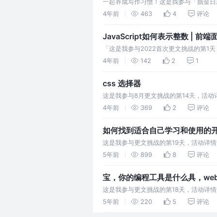
一起养成写作习惯！这是我参与「掘金日新计
1.为父元素纸质overflow:hid
4年前
463
4
评论
JavaScript如何表示整数 | 前端面
「这是我参与2022首次更文挑战的第1天，
使整数也是如此。所以，1与1.0相
4年前
142
2
1
css 选择器
这是我参与8月更文挑战的第14天，活动详情
选择器都是由简单选择器组合而成，这可
4年前
369
2
评论
如何找到适合自己学习和使用的开源
这是我参与更文挑战的第19天，活动详情
索，选择相对应的技术栈。其次要明白自
5年前
899
8
评论
宝，你的编程工具是什么具，webst
这是我参与更文挑战的第18天，活动详情查
不用装很多插件即可使用， 无论项目有
5年前
220
5
评论