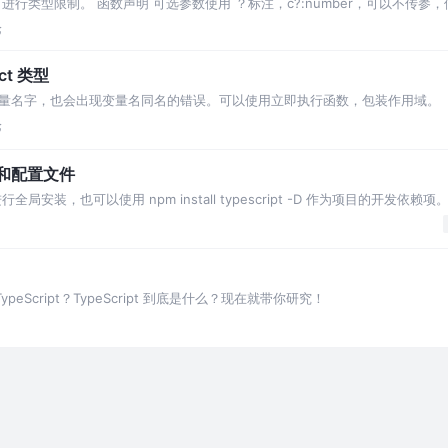
行类型限制。 函数声明 可选参数使用 ？标注，c?:number，可以不传参
认值的
论
ct 类型
量名字，也会出现变量名同名的错误。可以使用立即执行函数，包装作用域。
论
系统和配置文件
 -g 进行全局安装，也可以使用 npm install typescript -D 作为项目的开发依赖项。 
ypeScript？TypeScript 到底是什么？现在就带你研究！