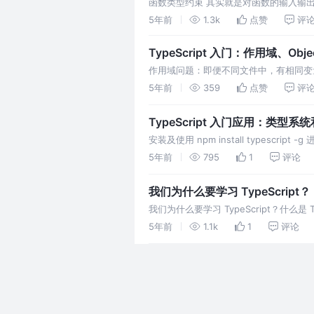
函数类型约束 其实就是对函数的输入输出进
一般可选参数（ES6语法），都会使用默
5年前
1.3k
点赞
评
TypeScript 入门：作用域、Obje
作用域问题：即便不同文件中，有相同变
5年前
359
点赞
评
TypeScript 入门应用：类型
安装及使用 npm install typescript
5年前
795
1
评论
我们为什么要学习 TypeScript？
我们为什么要学习 TypeScript？什么是 T
5年前
1.1k
1
评论