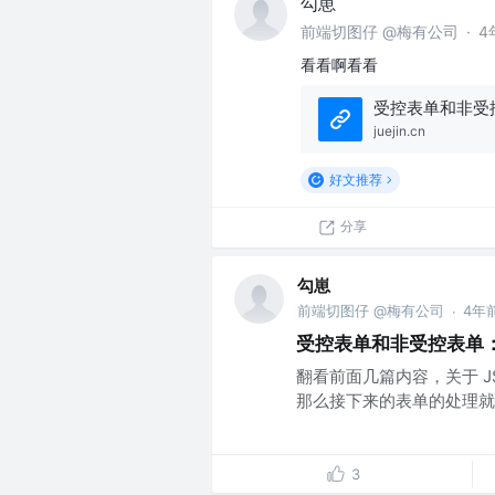
勾崽
前端切图仔 @梅有公司
·
4
看看啊看看
juejin.cn
好文推荐
分享
勾崽
前端切图仔 @梅有公司
4年
·
受控表单和非受控表单
翻看前面几篇内容，关于 
那么接下来的表单的处理就是
3