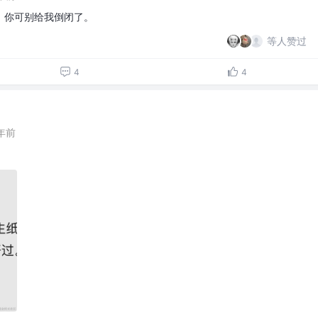
，你可别给我倒闭了。
等人赞过
4
4
年前