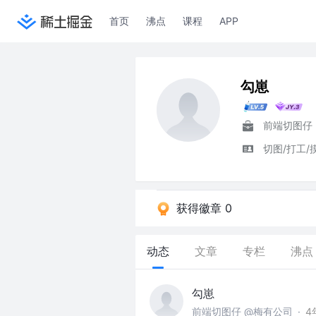
首页
沸点
课程
APP
勾崽
前端切图仔
切图/打工/
获得徽章 0
动态
文章
专栏
沸点
勾崽
前端切图仔 @梅有公司
·
4