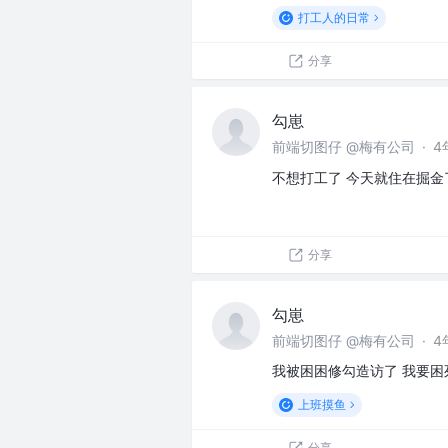
打工人的日常
分享
勾崽
前端切图仔 @梅有公司
·
4
不想打工了 今天就住在掘金
分享
勾崽
前端切图仔 @梅有公司
·
4
我被困困修勾造访了 我要困
上班摸鱼
分享