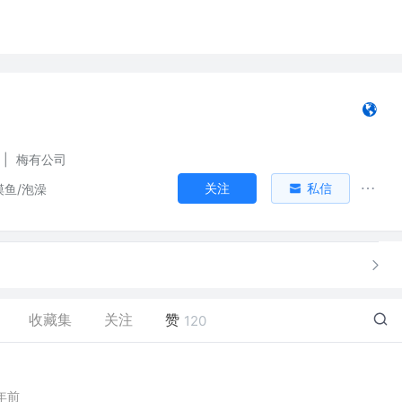
|
梅有公司
关注
私信
摸鱼/泡澡
收藏集
关注
赞
120
年前