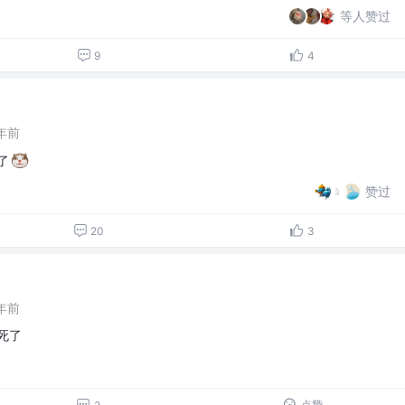
等人赞过
9
4
年前
了
赞过
20
3
年前
死了
点赞