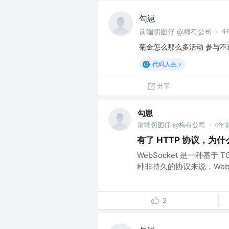
勾崽
前端切图仔 @梅有公司
·
4
菊金怎么那么多活动 参与不
代码人生
分享
勾崽
前端切图仔 @梅有公司
4年
·
有了 HTTP 协议，为什么
​WebSocket 是一种基
种非持久的协议来说，WebS
2