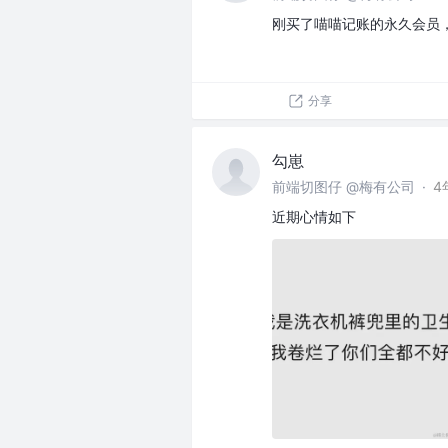
刚买了喵喵记账的永久会员
分享
勾崽
前端切图仔 @梅有公司
·
4
近期心情如下