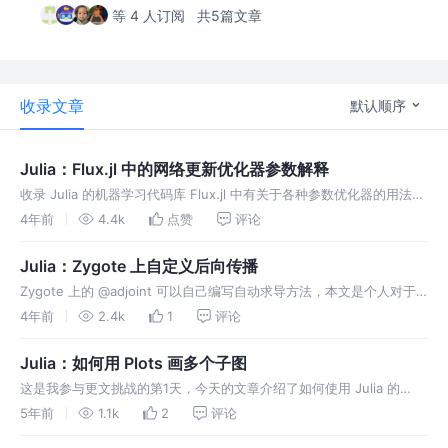
等 4 人订阅
共5篇文章
收录文章
默认顺序
Julia：Flux.jl 中的网络更新优化器参数解释
收录 Julia 的机器学习代码库 Flux.jl 中有关于各种参数优化器的用法，
不同算法有对应的论文可以对照。
4年前
4.4k
点赞
评论
Julia：Zygote 上自定义后向传播
Zygote 上的 @adjoint 可以自己编写自动求导方法，本文是个人对于
这个宏方法的学习和理解
4年前
2.4k
1
评论
Julia：如何用 Plots 画多个子图
这是我参与更文挑战的第1天，今天的文章介绍了如何使用 Julia 的
Plots 去画多个子图，包括如何用 For 循环去画多个子图，和子图之中
5年前
1.1k
2
评论
有子图的情况。