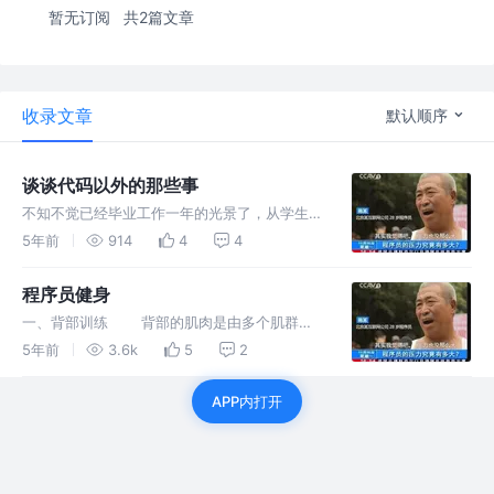
暂无订阅
共2篇文章
收录文章
默认顺序
谈谈代码以外的那些事
不知不觉已经毕业工作一年的光景了，从学生到
一名真正的程序员，身份的转变无疑给生活带来
5年前
914
4
4
了巨大的改变，其中包含了财富收支的改变、生
活环境的转变、身体的变化……
程序员健身
一、背部训练 背部的肌肉是由多个肌群组
成的，一般很难通过一个动作做到训练整个背部
5年前
3.6k
5
2
的肌肉。比如除了背阔肌、斜方肌，还有其他肌
群需要考虑。由此出发，制定一个专门针对整个
APP内打开
背部的训练计划，从而达到训练整个