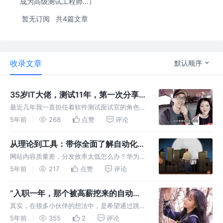
成为高级测试工程师…）
暂无订阅
共4篇文章
收录文章
默认顺序
35岁IT大佬，测试11年，第一次分享
面试感悟…
最近几年我一直担任着软件测试面试官的角色，
所以想写点面试的经验分享给大家，希望能对大
5年前
268
点赞
评论
家有些帮助。碍于才疏学浅，又是理工出身，字
里行间未免词不达意，可能会让大家见笑了。 0
从理论到工具：带你全面了解自动化测
1 一般求职无非几个环节：准
试框架
网站内容质量差，分发效率太低怎么办？华为工
程师献上5招独家绝技！>>> 软件行业正迈向自
5年前
217
点赞
评论
主、快速、高效的未来。为了跟上这个高速前进
的生态系统的步伐，必须加快应用程序的交付时
“入职一年，那个被高薪挖来的自动化
间，但不能以牺牲质量为代价。
软件测试被劝退了。”
其实，在很多小伙伴的想法中，是希望通过跳槽
实现薪酬涨幅，可是跳槽不是冲动后决定，应该
5年前
355
2
评论