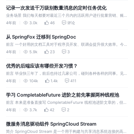
记录一次发送千万级别数量消息的定时任务优化
业务场景 我们每天都要对最近三个月内的活跃用户进行批量营销、账单
逾期计算等操作，用户数据大概是 800w 。我们的方案是发送一个
4年前
3.0k
46
评论
CUSTOMER_DAILY 消息，然后订阅这个消息再去分别发送批量营
从 SpringFox 迁移到 SpringDoc
前言 一个好用的文档工具对于程序员开发、联调会提升很大效率。今天
要介绍的就是一款我感觉很不错的文档工具 SpringDoc，去年在上家公
4年前
5.9k
23
3
司就已经从 SpringFox 迁移，使用 SpringDoc
优秀的后端应该有哪些开发习惯？
前言 毕业快三年了，前后也待过几家公司，碰到各种各样的同事。见识
过各种各样的代码，优秀的、垃圾的、不堪入目的、看了想跑路的等
4年前
104k
1.4k
411
等，所以这篇文章记录一下一个优秀的后端 Java 开发应该有哪些好的
开发习惯
学习 CompletableFuture 进阶之前先掌握两种线程池
前言 本来是准备直接写 CompletableFuture 线程池进阶文章的，但是
总感觉不说一下线程池又不太好直接开展，所以本篇文章先讲解一下
4年前
3.7k
42
2
Java 中的两种线程池。 为什么需要线程池 当我们需要
微服务消息驱动组件 SpringCloud Stream
简介 SpringCloud Stream 是一个用于构建与共享消息系统连接的高度