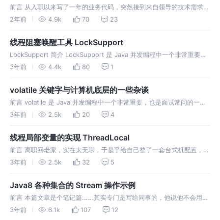
满满
前言 从入职以来写了一年的业务代码，突然接到来自领导的技术需求，
说要给我们的借款、还款申请单分表。查看了一下借款表，只有几千万
2年前
4.9k
70
23
数据，再看还款表已经两亿多了，为了提高数据查询效率，降低数据库
的压力。确实
线程阻塞唤醒工具 LockSupport
LockSupport 简介 LockSupport 是 Java 并发编程中一个非常重要的
组件，我们熟知的并发组件 Lock、线程池、CountDownLatch 等都是
3年前
4.4k
80
1
基于 AQS 实现的，而 A
volatile 关键字与计算机底层的一些杂谈
前言 volatile 是 Java 并发编程中一个非常重要，也是面试常问的一个
技术点，用起来很简单直接修饰在变量前面即可，但是我们真的懂这个
3年前
2.5k
20
4
关键字吗？它在 JVM 底层，甚至在 CPU 层面到底是如
线程局部变量的实现 ThreadLocal
前言 离职回老家，实在太无聊，于是乎给自己整了一套台式机配置，总
价 1W+，本以为机器到位后可以打打游戏，学学技术打发无聊的时光。
3年前
2.5k
32
5
但是我早已不是从前那个少年了，打 Dota 已经找不到大学时巅峰的自
己
Java8 各种集合的 Stream 操作示例
前言 本篇文章是个笔记篇......其实专门是写给同事的，他说他不会用
Java8 之后的 lambda 操作，这 Java18 都出来了，你 Java8 还没玩
3年前
6.1k
107
12
熟，这真是狗听了都摇摇头啊 吐槽 不愿