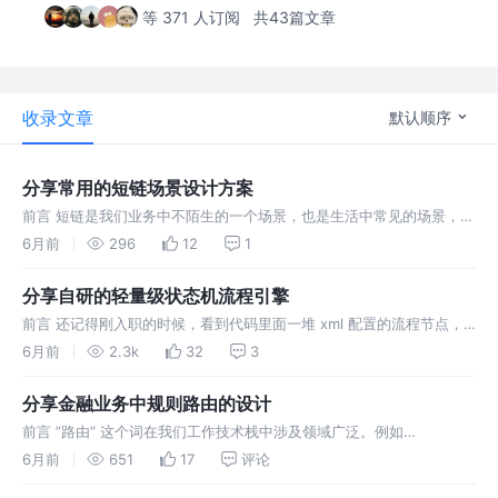
等 371 人订阅
共43篇文章
收录文章
默认顺序
分享常用的短链场景设计方案
前言 短链是我们业务中不陌生的一个场景，也是生活中常见的场景，比
如我前几天续费车险涉及到的相关操作，保险公司给我发了一个短信，
6月前
296
12
1
里面就是一个短链，点击之后会跳转到一个 APP 页面。正好最近的项
目有短链
分享自研的轻量级状态机流程引擎
前言 还记得刚入职的时候，看到代码里面一堆 xml 配置的流程节点，
如下图 我还吐槽一个借款/还款流程为什么要搞这么复杂？老老实实的
6月前
2.3k
32
3
写 Java 代码不好吗，花里胡哨的。现在回想起来，只能说当时的我还
分享金融业务中规则路由的设计
前言 ”路由“ 这个词在我们工作技术栈中涉及领域广泛。例如
SpringCloud GateWay 、Nginx、SpringMvc，这些都可以针对一个
6月前
651
17
评论
Http 请求，根据不同规则，把请求路由/转发