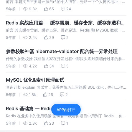
前言 本篇文章主要是开源自己的个人博客，先贴一下个人博客地址：孙
玉超个人博客 不太适配手机端， PC 端样式还是蛮好看的。其实很久之
5年前
9.3k
65
24
前就有网友问我能不能开源个人博客代码，当时没有开源其实是不太好
意思，
Redis 实战应用篇 — 缓存雪崩、缓存击穿、缓存穿透和数
据一致性
前言 其实缓存雪崩、缓存击穿、缓存穿透、Redis 和 MySQL 数据一致
性，网上已经很多人都写过相关文章，不过博主还是决定再写一篇，想
5年前
2.4k
29
2
把自己的理解写出来，希望可以帮助到一些人。如果你是开发新手，对
参数校验神器 hibernate-validator 配合统一异常处理
传统的参数校验 我相信大家在开发过程中都很头疼对前端传过来的参数
进行校验，因为有时候接口需要的参数很多，在远古时代我们的校验方
5年前
4.2k
34
5
式应该是这样的： 好家伙，如果一个接口几十个参数我觉得能把人写奔
溃啊……如
MySQL 优化&索引原理面试
查询计划 explain 面试官：我看你简历上写熟悉 SQL 优化，你们工作
中是怎么优化的？ 我们会开启慢查询日志，捕捉到慢的 SQL，先用
5年前
1.8k
26
2
explain 看下查询计划，主要看 type、possi
Redis 基础篇 — Redis 面试必问
APP内打开
Redis 在业务中的使用场景 面试官：我看你项目中用到了 Redis ，你
们哪些业务场景使用了 Redis ？ 我们很多业务都用了 Redis ，这里列
5年前
2.8k
23
1
举几个 我们 APP 的商品分类，包括一级分类