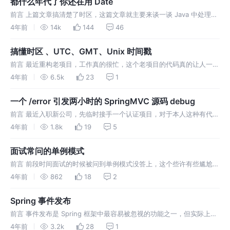
都什么年代了你还在用 Date
前言 上篇文章搞清楚了时区，这篇文章就主要来谈一谈 Java 中处理日
期时间用什么 API 比较好。我本来不准备写这篇文章的，因为我觉得
4年前
14k
144
46
Java17 都特么出来了，大家对 Java8 提供的时间日期
搞懂时区 、UTC、GMT、Unix 时间戳
前言 最近重构老项目，工作真的很忙，这个老项目的代码真的让人一言
难尽...... 很久没有写文章了，今天来学习一下 时区。 可能大多数朋友
4年前
6.5k
23
1
和我一样以前都是做的国内项目，默认用的就是北京时区，所以不需要
一个 /error 引发两小时的 SpringMVC 源码 debug
前言 最近入职新公司，先临时接手一个认证项目，对于本人这种有代码
优雅强迫症的，看到不爽的代码毫无疑问就是改！改！改！然而改完之
4年前
1.8k
19
5
后前端给我反馈了接口总是报 401 错误。我的内心：我草？难道是我改
出 b
面试常问的单例模式
前言 前段时间面试的时候被问到单例模式没答上，这个些许有些尴尬，
的确没有去关注过。只是依稀记得曾经在网上看到过相关资料，记得懒
4年前
862
18
2
汉式、饿汉式等几个名词。虽说作为一个两年经验的开发不熟悉设计模
式也无可厚非
Spring 事件发布
前言 事件发布是 Spring 框架中最容易被忽视的功能之一，但实际上它
是一个很有用的功能。使用事件机制可以将同一个应用系统内互相耦合
4年前
3.2k
28
1