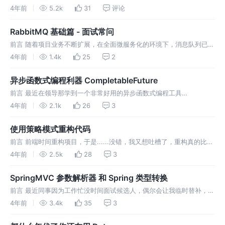
可扩展的事件驱动微服务组件。它提供了一个灵活的编程模型，基于
4年前
5.2k
31
评论
Spring Boot 建立独立的生产级 Spring 应
RabbitMQ 基础篇 - 面试常问
前言 随着项目业务不断扩展，在全面微服务化的环境下，消息队列已经
成为项目中非常重要的角色。如果你还不清楚为什么要引入消息队列。
4年前
1.4k
25
2
那么可以阅读 为什么使用消息队列？。身为 RabbitMQ 的钟爱粉，本
篇
异步函数式编程利器 CompletableFuture
前言 最近在领导那学到一个非常好用的异步函数式编程工具
CompletableFuture ，看下源码发现居然是 Java8 提供的类，惭愧至
4年前
2.1k
26
3
极，居然现在才知道。此类功能非常全面强大，提供了简单的链式
使用策略模式重构代码
前言 前端时间重构项目，于是......没错，我又想吐槽了，重构真的比开
发新功能累的多，首先要去理解原来的代码逻辑，然后才能动手，更重
4年前
2.5k
28
3
要的是还得保证你重构的代码不能错，最重要的是原来的屎山代码....
SpringMVC 参数解析器 和 Spring 类型转换
前言 最近同事因为工作忙没时间面试候选人，偶尔会让我临时替补，就
这样我作为替补面试官面了一个初级妹子，两个（自称）高级的开发。
4年前
3.4k
35
3
我面试候选人的习惯就是看他简历写啥我就问啥。他们的简历上都有写
熟悉 Spr