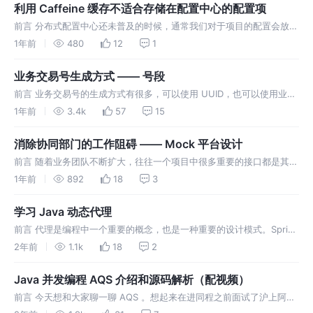
利用 Caffeine 缓存不适合存储在配置中心的配置项
前言 分布式配置中心还未普及的时候，通常我们对于项目的配置会放在
配置文件中，例如 SpringBoot 项目放在 application.yml 中，以往的
1年前
480
12
1
Spring 项目，有些配置可能会存放在一
业务交易号生成方式 —— 号段
前言 业务交易号的生成方式有很多，可以使用 UUID，也可以使用业务
类型 bizType 拼接雪花算法产生的 SnowFlakeId，还可以用自增编
1年前
3.4k
57
15
号。但是这些方式似乎都不太合适 UUID 是纯字母，
消除协同部门的工作阻碍 —— Mock 平台设计
前言 随着业务团队不断扩大，往往一个项目中很多重要的接口都是其他
团队提供的。例如我们日常的需求中，有些接口依赖风控团队提供，但
1年前
892
18
3
是风控是一个单独的团队，他们的工作安排和我们的团队是不一致的，
他们有自己的
学习 Java 动态代理
前言 代理是编程中一个重要的概念，也是一种重要的设计模式。Spring
框架中大量的使用了代理，比如 Spring事务管理就是通过代理对象实现
2年前
1.1k
18
2
的。掌握代理技术是我们学习框架源码的基础之一。 如何理解代
Java 并发编程 AQS 介绍和源码解析（配视频）
前言 今天想和大家聊一聊 AQS 。想起来在进同程之前面试了沪上阿姨
（我没想到做饮品的竟然也有自己的研发团队，那时正好年底十二月份