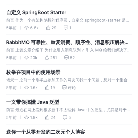
的代码进行解耦，并且可以将事件与 Spring 事务结合起来，实现
自定义 SpringBoot Starter
前言 作为一个有架构梦想的程序员，自定义 springboot-starter 是我
们必须要掌握的技能。企业中很多项目都会有自己封装 starter 的需
5年前
6.6k
29
1
求。这也是我 2019 年底出去面试被问过的面
RabbitMQ 可靠性、重复消费、顺序性、消息积压解决方
案
前言 上篇文章介绍了 为什么引入消息队列？ 引入 MQ 给我们解决了一
些问题，但同时又引入了一些复杂的问题，这些问题是大型项目中必须
5年前
20k
251
52
解决的重点，更重要的是，面试也经常问。实际上消息队列可以说是没
法百分
枚举在项目中的使用场景
场景一 之前一个刚毕业参加工作的网友问我一个问题，想对一个集合排
序 如上图，想根据 checkLineLocation 字段值排序这个集合。我毕竟
5年前
1.6k
19
评论
已经工作一年多了，经验相对比他多，首先肯定要问排序规则
一文带你搞懂 Java 泛型
前言 最近在网上看到很多新手不太理解 Java 中的泛型，尤其是对于源
码中各种通配符 "?"、"T"、"S"、"R" 等，不理解其含义，更不知如何使
5年前
1.9k
24
5
用泛型。本篇文章将从头开始透彻的分析 Java 中的
送你一个从零开发的二次元个人博客