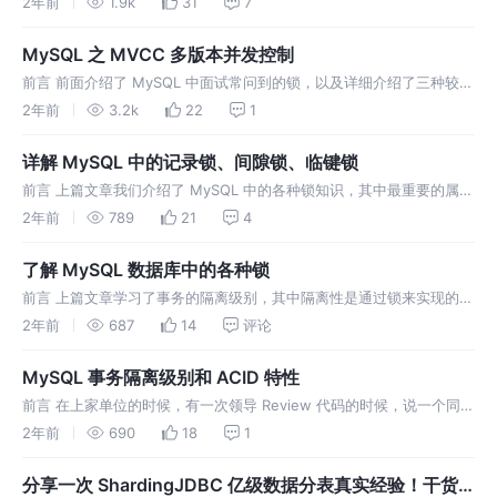
2年前
1.9k
31
7
不好找工作就去试了试）。那个面试官是个铁八股文，全程八股文面
试。聊完
MySQL 之 MVCC 多版本并发控制
前言 前面介绍了 MySQL 中面试常问到的锁，以及详细介绍了三种较为
重要的行级别锁（间隙锁、记录锁、临键锁）。今天我们来介绍
2年前
3.2k
22
1
MySQL 中 InnoDB 存储引擎为了在非锁定读下解决幻读问题，使用
详解 MySQL 中的记录锁、间隙锁、临键锁
前言 上篇文章我们介绍了 MySQL 中的各种锁知识，其中最重要的属于
行锁范围的 记录锁（Record Locks）、间隙锁（Gap Locks）、临键
2年前
789
21
4
锁（Next-Key Locks）由于细节较多，
了解 MySQL 数据库中的各种锁
前言 上篇文章学习了事务的隔离级别，其中隔离性是通过锁来实现的，
篇幅原因将锁单独分开介绍，下面让我们一起学习 MySQL 中各种锁。
2年前
687
14
评论
环境：MySQL 8.0.32 ，InnoDB 存储引擎。 丢失更
MySQL 事务隔离级别和 ACID 特性
前言 在上家单位的时候，有一次领导 Review 代码的时候，说一个同事
写的代码可能会有问题，说此时如果 A 事务修改了这条数据并且在当前
2年前
690
18
1
B 事务提交前提交，那么下面 B 事务的代码就读到错误数据了
分享一次 ShardingJDBC 亿级数据分表真实经验！干货