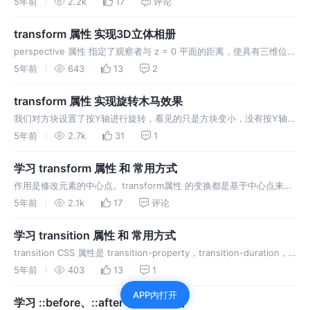
5年前
2.2k
17
评论
iteration-count，animation-direction，ani…
transform 属性 实现3D立体相册
perspective 属性 指定了观察者与 z = 0 平面的距离，使具有三维位置
变换的元素产生透视效果。 属性 transform-style 设置元素的子元素是
5年前
643
13
2
位于 3D 空间中还是平面中变换。 修改元素 z轴 在三维空间的位置。
rotateX()元素围绕 x轴 旋转。…
transform 属性 实现旋转木马效果
我们对方块设置了按Y轴进行旋转，看见的只是方块变小，没有按Y轴旋
转。是因为现在还是处于2D视角，没有透视效果。 perspective 属性
5年前
2.7k
31
1
指定了观察者与 z = 0 平面的距离，使具有三维位置变换的元素产生透
视效果。 perspective 属性只影响 3D 转换元素。 透…
学习 transform 属性 和 常用方式
作用是修改元素的中心点。transform属性 的变换都是基于中心点来进
行变换的，中心点修改，元素变换后的位置就会改变。 可以使用一个，
5年前
2.1k
17
评论
两个或三个值来指定，中心点偏移量。 第一个值指定X轴偏移量，参数
类型是css 长度单位、百分比 或 left, center, right, …
学习 transition 属性 和 常用方式
transition CSS 属性是 transition-property，transition-duration，
transition-timing-function 和 transition-delay 的一个 简写属性 。
5年前
403
13
1
主要用于实现 过渡动画，过渡可以为一个元素在不…
APP内打开
学习 ::before、::after 和 常用方式