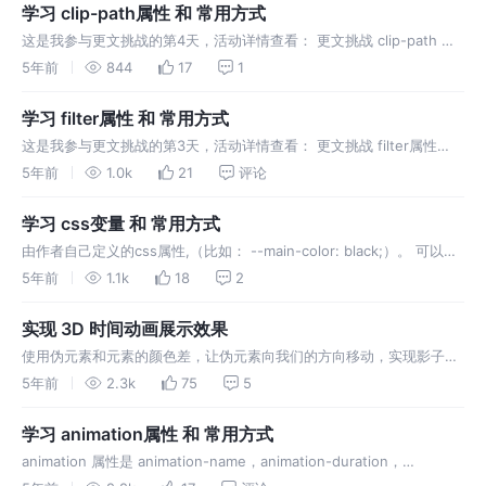
学习 clip-path属性 和 常用方式
这是我参与更文挑战的第4天，活动详情查看： 更文挑战 clip-path 属
性 clip-path 属性是 clip 属性的升级版。 clip-path 属性使用裁剪方式
5年前
844
17
1
创建元素的可显示区域。区域内的
学习 filter属性 和 常用方式
这是我参与更文挑战的第3天，活动详情查看： 更文挑战 filter属性
filter CSS属性 将模糊或颜色偏移等图形效果应用于元素。滤镜通常用
5年前
1.0k
21
评论
于调整图像，背景和边框的渲染。 原图 blur(px)
学习 css变量 和 常用方式
由作者自己定义的css属性,（比如： --main-color: black;）。 可以在
整个文档中重复使用。 css变量遵循级联，会从父级继承它们的值。 可
5年前
1.1k
18
2
以降低维护成本，增加页面高性能，减少代码体积。 变量的声明语法
是：--*，变量使用语法是：var(--*)。* 代表变量…
实现 3D 时间动画展示效果
使用伪元素和元素的颜色差，让伪元素向我们的方向移动，实现影子效
果。 使用transform属性，计算每一个块元素的位置组成一个数字。 使
5年前
2.3k
75
5
用transition属性给line::before和line::after设置过度动画。 通过css
属性选择器，获取自定义属性的值。通过变换…
学习 animation属性 和 常用方式
animation 属性是 animation-name，animation-duration，
animation-timing-function，animation-delay，animation-