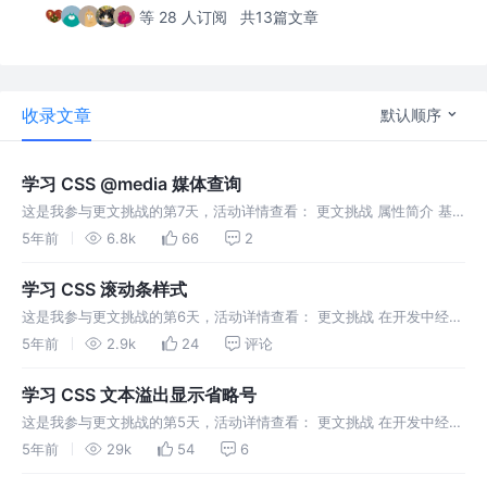
等 28 人订阅
共13篇文章
收录文章
默认顺序
学习 CSS @media 媒体查询
这是我参与更文挑战的第7天，活动详情查看： 更文挑战 属性简介 基
于一个或多个 媒体查询 的结果来应用样式表的一部分。就是可以根据
5年前
6.8k
66
2
不同的媒体类型定义不同的样式。 当页面需要响应式布局时，@media
学习 CSS 滚动条样式
这是我参与更文挑战的第6天，活动详情查看： 更文挑战 在开发中经常
出现要滚动的模块，原始样式会影响客户的体验。为了以后更快速开
5年前
2.9k
24
评论
发，现在开始加深影像。 属性简介 注意 ::-webkit-scrollb
学习 CSS 文本溢出显示省略号
这是我参与更文挑战的第5天，活动详情查看： 更文挑战 在开发中经常
会用到文本溢出省略打点，为了更好的记住它，现在开始深入了解。 单
5年前
29k
54
6
行文本显示省略号 使用white-space属性设置不换行、overf