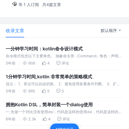
等 1 人订阅
共4篇文章
收录文章
默认顺序
一分钟学习时间：kotlin命令设计模式
命令模式包含以下主要角色。 抽象命令类（Command）角色：声明执
行命令的接口，拥有执行命令的抽象方法 execute()。 具体命令类
5年前
909
4
评论
（Concrete Command）角色：是抽象命令类的具体实现类，它拥有
接收者对象，并通过调用接收者的功能来完成命令要执行的操作。 实现
1分钟学习时间,kotlin 非常简单的策略模式
者…
优点： 1、算法可以自由切换。 2、避免使用多重条件判断。 3、扩展
性良好。 缺点： 1、策略类会增多。 2、所有策略类都需要对外暴露。
5年前
995
5
5
拥抱Kotlin DSL，简单封装一个dialog使用
一.先做一个对比没有使用dsl，代码是这样的使用dsl，代码是这样的看
起来还是简洁了不少二.搭建构造器使用起来非常简单，废话不多讲，直
6年前
2.3k
4
评论
接上菜三.kotlin设计模式，简化代码上面采用了构建者模式，再来