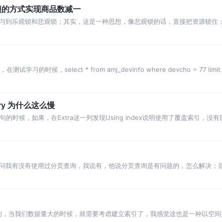
观锁的方式实现商品数减一
会学习到乐观锁和悲观锁；其实，这是一种思想，像悲观锁的话，直接把资源锁住
锁的
习的时候，select * from amj_devinfo where devcho = 77 limit
orary 为什么这么慢
sql语句的时候，如果，在Extra这一列发现Using index说明使用了覆盖索
试官问我有没有使用过分页查询，我说有，他说分页查询是有问题的，怎么解决；
页插件使用 1.
常广的，当我们数据量大的时候，就需要考虑建立索引了，我感觉这也是一种以空