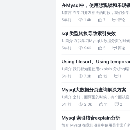
在Mysql中，使用悲观锁和乐
1.前言 在学习并发相关的时候，我们
compare and swap;而且，实现分布式
5年前
1.4k
7
评论
sql 类型转换导致索引失效
1. 简介 在我学习Mysql大数据分页的时候，在测试学
5年前
946
5
评论
Using filesort、Using temp
1.简介 我们都知道使用explain 分析
Using filesort
5年前
7.3k
12
1
Mysql大数据分页查询解决方案
1.简介 之前，面阿里的时候，有个面
的态度，今天来解决一下这个问题； 2.分
5年前
2.0k
11
2
Mysql 索引结合explain分析
简介 Mysql 在我们项目中使用是非