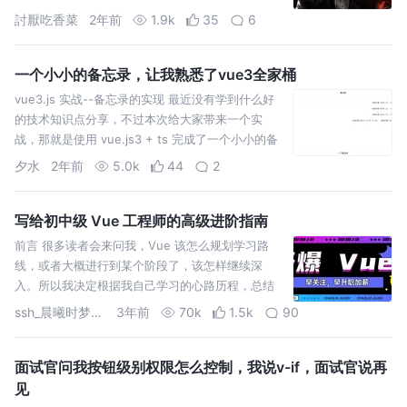
討厭吃香菜
2年前
1.9k
35
6
一个小小的备忘录，让我熟悉了vue3全家桶
vue3.js 实战--备忘录的实现 最近没有学到什么好
的技术知识点分享，不过本次给大家带来一个实
战，那就是使用 vue.js3 + ts 完成了一个小小的备
忘录。虽然每个人的手机都自带有备忘录，但我
夕水
2年前
5.0k
44
2
写给初中级 Vue 工程师的高级进阶指南
前言 很多读者会来问我，Vue 该怎么规划学习路
线，或者大概进行到某个阶段了，该怎样继续深
入。所以我决定根据我自己学习的心路历程，总结
一篇 Vue 从入门到精通的路线。 跟着这篇文章走下
ssh_晨曦时梦见兮
3年前
70k
1.5k
90
来，对 Vue
面试官问我按钮级别权限怎么控制，我说v-if，面试官说再
见