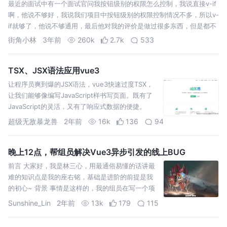
最近的面试中有一个面试官问我按钮级别的权限怎么控制，我说直接v-if
啊，他说不够好，我说我们项目中按钮级别的权限控制情况不多，所以v-
if就够了，他说不够通用，最后他对我的评价是做过很多东西，但是都不
街角小林
3年前
260k
2.7k
533
TSX、JSX语法应用vue3
让程序员爽到爆的JSX语法，vue3快速过度TSX，
让我们能够像编写JavaScript样书写页面。既有了
JavaScript的灵活，又有了响应式数据的便捷。
超级无敌暴龙兽
2年前
16k
136
94
晚上12点，帮组员解决Vue3异步引发的线上BUG
前言 大家好，我是林三心，用最通俗易懂的话讲最
难的知识点是我的座右铭，基础是进阶的前提是我
的初心~ 背景 事情是这样的，我的组员在写一个项
目，项目里有一个 Home.vue 页面，大概结构是这
Sunshine_Lin
2年前
13k
179
115
样，Ho