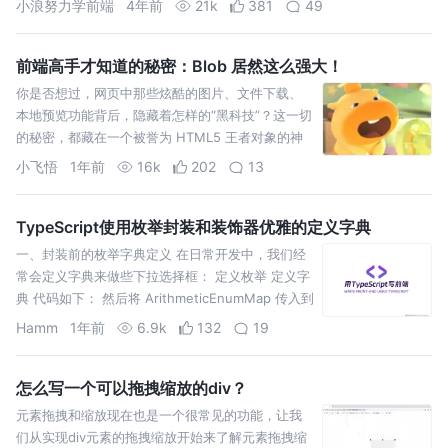
小浪努力学前端
4年前
21k
381
49
前端高手才知道的秘密：Blob 居然这么强大！
你是否想过，网页中那些炫酷的图片、文件下载、
本地预览功能背后，隐藏着怎样的“黑科技”？这一切
的秘密，都藏在一个被誉为 HTML5 王者对象的神
器——Blob 之中。
小飞悟
1年前
16k
202
13
TypeScript使用枚举封装和装饰器优雅的定义字典
一、封装前的枚举字典定义 在日常开发中，我们经
常会定义字典来做些下拉选择框： 定义枚举 定义字
典 代码如下： 然后将 ArithmeticEnumMap 传入到
下拉组件中去循环遍历出选项。 二、定义枚
Hamm
1年前
6.9k
132
19
怎么写一个可以拖拽缩放的div？
元素拖拽和缩放现在也是一个很常见的功能，让我
们从实现div元素的拖拽缩放开始来了解元素拖拽缩