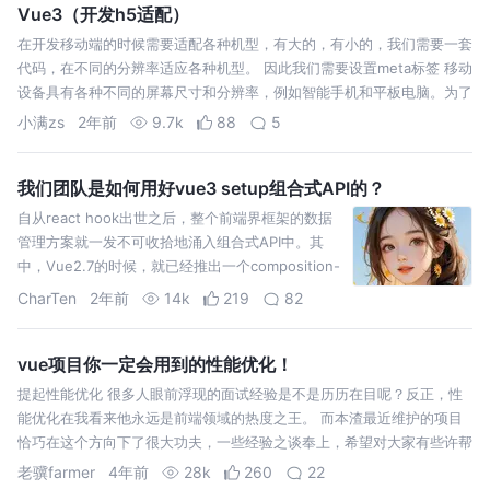
Vue3（开发h5适配）
在开发移动端的时候需要适配各种机型，有大的，有小的，我们需要一套
代码，在不同的分辨率适应各种机型。 因此我们需要设置meta标签 移动
设备具有各种不同的屏幕尺寸和分辨率，例如智能手机和平板电脑。为了
提
小满zs
2年前
9.7k
88
5
我们团队是如何用好vue3 setup组合式API的？
自从react hook出世之后，整个前端界框架的数据
管理方案就一发不可收拾地涌入组合式API中。其
中，Vue2.7的时候，就已经推出一个composition-
api方案，到vue3的发布，这个方案
CharTen
2年前
14k
219
82
vue项目你一定会用到的性能优化！
提起性能优化 很多人眼前浮现的面试经验是不是历历在目呢？反正，性
能优化在我看来他永远是前端领域的热度之王。 而本渣最近维护的项目
恰巧在这个方向下了很大功夫，一些经验之谈奉上，希望对大家有些许帮
助！ 性
老骥farmer
4年前
28k
260
22