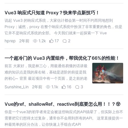
Vue3 响应式只知道 Proxy？快来学点新技巧！
说起 Vue3 的响应式系统，大家估计都会第一时间不约而同地想到
Proxy；诚然，proxy 在整个响应式系统中扮演了非常重要的角色，但是
它并不是响应式系统的全部。 今天我们就来一起探索一下 Vue
hprep
2年前
1.2k
17
2
一个超冷门的 Vue3 内置组件，帮我优化了66%的性能！
前言 大家好，我是林三心，用最通俗易懂的话讲最
难的知识点是我的座右铭，基础是进阶的前提是我
的初心~ 背景 最近项目中有一个页面，是之前的老
页面，页面中的内容其实就是一个 Tabs 组件，有三
Sunshine_Lin
2年前
1.1k
16
3
个 Tab
Vue的ref、shallowRef、reactive到底要怎么用！！？😵
你是一个vue3的初学者肯定会被这些响应式的API搞晕了，但实际上你不
需要把它们想得太过复杂，通常你不会用到所有的API。 这里直接提供一
种最简单的区分办法，让你快速上手组合式API