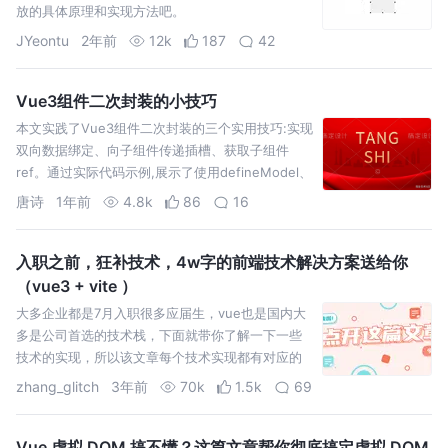
放的具体原理和实现方法吧。
JYeontu
2年前
12k
187
42
Vue3组件二次封装的小技巧
本文实践了Vue3组件二次封装的三个实用技巧:实现
双向数据绑定、向子组件传递插槽、获取子组件
ref。通过实际代码示例,展示了使用defineModel、
h函数和Proxy等新特性来简化和优化组件封装过
唐诗
1年前
4.8k
86
16
入职之前，狂补技术，4w字的前端技术解决方案送给你
（vue3 + vite ）
大多企业都是7月入职很多应届生，vue也是国内大
多是公司首选的技术栈，下面就带你了解一下一些
技术的实现，所以该文章每个技术实现都有对应的
代码案例。
zhang_glitch
3年前
70k
1.5k
69
Vue 虚拟 DOM 搞不懂？这篇文章帮你彻底搞定虚拟 DOM