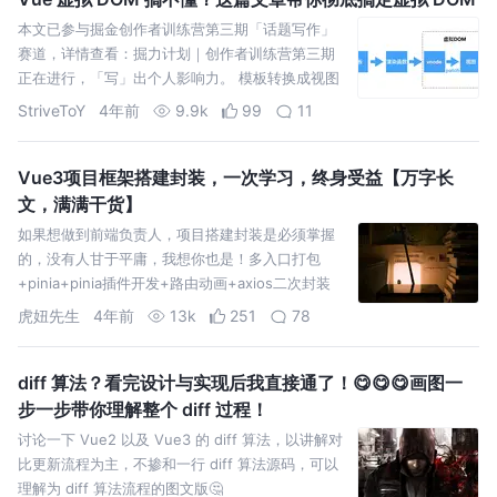
本文已参与掘金创作者训练营第三期「话题写作」
赛道，详情查看：掘力计划｜创作者训练营第三期
正在进行，「写」出个人影响力。 模板转换成视图
的过程 Vue.js通过编译将template 模板转换成渲染
StriveToY
4年前
9.9k
99
11
函数
Vue3项目框架搭建封装，一次学习，终身受益【万字长
文，满满干货】
如果想做到前端负责人，项目搭建封装是必须掌握
的，没有人甘于平庸，我想你也是！多入口打包
+pinia+pinia插件开发+路由动画+axios二次封装
+viewport等等，项目中会用到的，我都有写。
虎妞先生
4年前
13k
251
78
diff 算法？看完设计与实现后我直接通了！😋😋😋画图一
步一步带你理解整个 diff 过程！
讨论一下 Vue2 以及 Vue3 的 diff 算法，以讲解对
比更新流程为主，不掺和一行 diff 算法源码，可以
理解为 diff 算法流程的图文版🤔