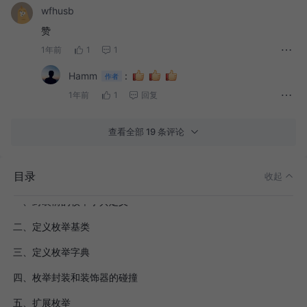
wfhusb
赞
1年前
1
1
Hamm
:
作者
1年前
1
回复
查看全部 19 条评论
目录
收起
一、封装前的枚举字典定义
二、定义枚举基类
三、定义枚举字典
四、枚举封装和装饰器的碰撞
五、扩展枚举