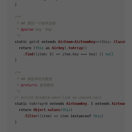
  }

/**

   * ## 查找一个枚举选项

   * 
@param
 key `Key`

   */
static
 get<E 
extends
AirEnum
<
AirEnumKey
>>(
this
: 
ClassCon
return
 (
this
as
AirAny
).
toArray
()

      .
find
(
(
item: E
) =>
 item.
key
 === key) || 
null
  }

/**

   * ## 将枚举转为数组

   * 
@returns
 枚举数组

   */
// eslint-disable-next-line no-unused-vars
static
 toArray<K 
extends
AirEnumKey
, E 
extends
AirEnum
<K
return
Object
.
values
(
this
)

      .
filter
(
(
item
) =>
 item 
instanceof
this
)

  }
