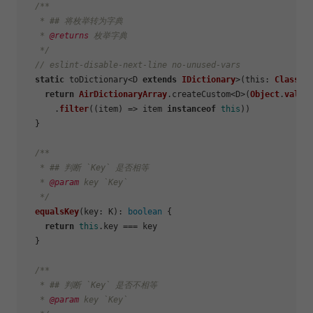
/**

   * ## 将枚举转为字典

   * 
@returns
 枚举字典

   */
// eslint-disable-next-line no-unused-vars
static
 toDictionary<D 
extends
IDictionary
>(
this
: 
ClassCo
return
AirDictionaryArray
.
createCustom
<D>(
Object
.
value
      .
filter
(
(
item
) =>
 item 
instanceof
this
))

  }

/**

   * ## 判断 `Key` 是否相等

   * 
@param
 key `Key`

   */
equalsKey
(
key
: K): 
boolean
 {

return
this
.
key
 === key

  }

/**

   * ## 判断 `Key` 是否不相等

   * 
@param
 key `Key`
