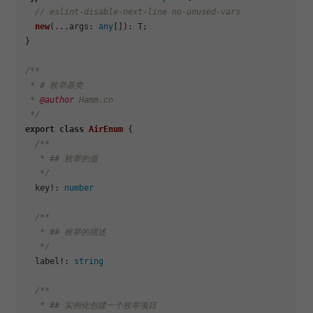
// eslint-disable-next-line no-unused-vars
new
(...
args
: 
any
[]): T;

}

/**

 * # 枚举基类

 * 
@author
 Hamm.cn

 */
export
class
AirEnum
 {

/**

   * ## 枚举的值

   */
  key!: 
number
/**

   * ## 枚举的描述

   */
  label!: 
string
/**

   * ## 实例化创建一个枚举项目
