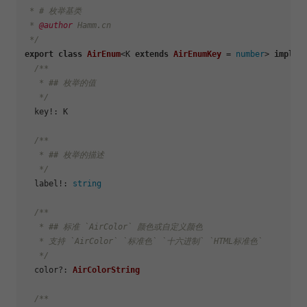
 * # 枚举基类

 * 
@author
 Hamm.cn

 */
export
class
AirEnum
<K 
extends
AirEnumKey
 = 
number
> 
implem
/**

   * ## 枚举的值

   */
  key!: K

/**

   * ## 枚举的描述

   */
  label!: 
string
/**

   * ## 标准 `AirColor` 颜色或自定义颜色

   * 支持 `AirColor` `标准色` `十六进制` `HTML标准色`

   */
  color?: 
AirColorString
/**
