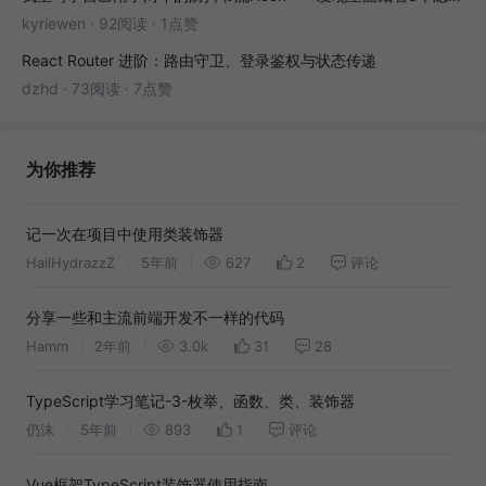
kyriewen
·
92阅读
·
1点赞
React Router 进阶：路由守卫、登录鉴权与状态传递
dzhd
·
73阅读
·
7点赞
为你推荐
记一次在项目中使用类装饰器
HailHydrazzZ
5年前
627
2
评论
分享一些和主流前端开发不一样的代码
Hamm
2年前
3.0k
31
28
TypeScript学习笔记-3-枚举、函数、类、装饰器
仍沫
5年前
893
1
评论
Vue框架TypeScript装饰器使用指南