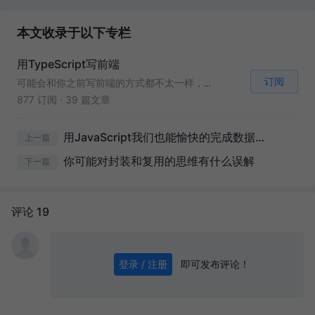
本文收录于以下专栏
用TypeScript写前端
订阅
可能会和你之前写前端的方式都不太一样，本篇专栏主要讲解作者是如何大胆放肆的使用 Vue3、TypeScript、面向对象、装饰器等方式来写前端的。
877 订阅
·
39 篇文章
用JavaScript我们也能愉快的完成数据转换
上一篇
你可能对封装和复用的思维有什么误解
下一篇
评论 19
即可发布评论！
登录 / 注册
0
/ 1000
发送