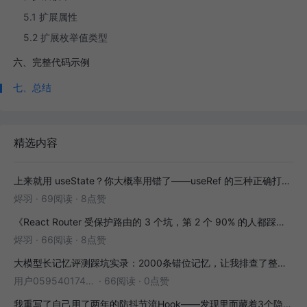
5.1 扩展属性
5.2 扩展枚举值类型
六、完整代码示例
七、总结
精选内容
上来就用 useState？你大概率用错了——useRef 的三种正确打开方式
烬羽
·
69阅读
·
8点赞
《React Router 受保护路由的 3 个坑，第 2 个 90% 的人都踩过》
烬羽
·
66阅读
·
8点赞
大模型长记忆评测踩坑实录：2000条错位记忆，让我排查了整整3小时
用户05954017446
·
66阅读
·
0点赞
我重写了自己用了两年的防抖节流Hook——发现里面藏着3个隐藏bug