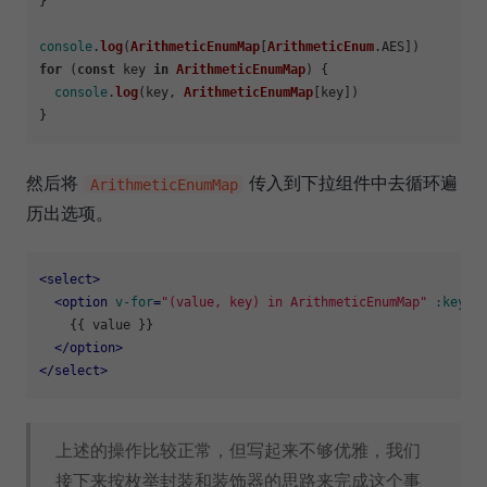
}

console
.
log
(
ArithmeticEnumMap
[
ArithmeticEnum
.
AES
for
 (
const
 key 
in
ArithmeticEnumMap
) {

console
.
log
(key, 
ArithmeticEnumMap
[key])

然后将
传入到下拉组件中去循环遍
ArithmeticEnumMap
历出选项。
<
select
>
<
option
v-for
=
"(value, key) in ArithmeticEnumMap"
:key
=
"
    {{ value }}

</
option
>
</
select
>
上述的操作比较正常，但写起来不够优雅，我们
接下来按枚举封装和装饰器的思路来完成这个事