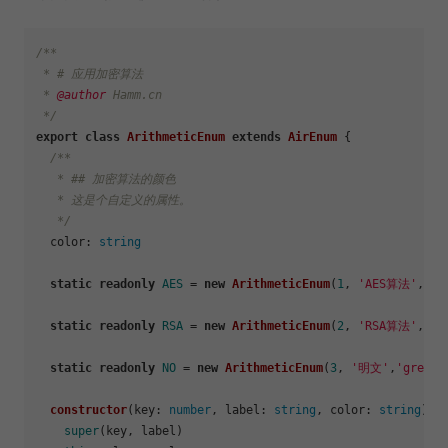
/**

 * # 应用加密算法

 * 
@author
 Hamm.cn

 */
export
class
ArithmeticEnum
extends
AirEnum
 {

/**

   * ## 加密算法的颜色

   * 这是个自定义的属性。

   */
color
: 
string
static
readonly
AES
 = 
new
ArithmeticEnum
(
1
, 
'AES算法'
,
're
static
readonly
RSA
 = 
new
ArithmeticEnum
(
2
, 
'RSA算法'
,
'bl
static
readonly
NO
 = 
new
ArithmeticEnum
(
3
, 
'明文'
,
'green'
constructor
(
key: 
number
, label: 
string
, color: 
string
) {

super
(key, label)
