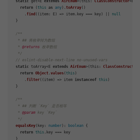
static
 get<E 
extends
AirEnum
>(
this
: 
ClassConstructor
<E>,
return
 (
this
as
any
).
toArray
()

      .
find
(
(
item: E
) =>
 item.
key
 === key) || 
null
  }

/**

   * ## 将枚举转为数组

   * 
@returns
 枚举数组

   */
// eslint-disable-next-line no-unused-vars
static
 toArray<E 
extends
AirEnum
>(
this
: 
ClassConstructor
return
Object
.
values
(
this
)

      .
filter
(
(
item
) =>
 item 
instanceof
this
)

  }

/**

   * ## 判断 `Key` 是否相等

   * 
@param
 key `Key`

   */
equalsKey
(
key
: 
number
): 
boolean
 {

return
this
.
key
 === key

  }
