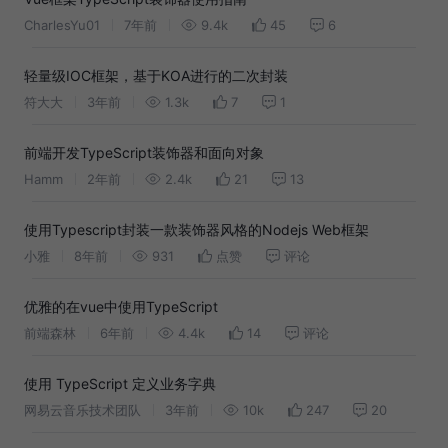
CharlesYu01
7年前
9.4k
45
6
轻量级IOC框架，基于KOA进行的二次封装
符大大
3年前
1.3k
7
1
前端开发TypeScript装饰器和面向对象
Hamm
2年前
2.4k
21
13
使用Typescript封装一款装饰器风格的Nodejs Web框架
小雅
8年前
931
点赞
评论
优雅的在vue中使用TypeScript
前端森林
6年前
4.4k
14
评论
使用 TypeScript 定义业务字典
网易云音乐技术团队
3年前
10k
247
20