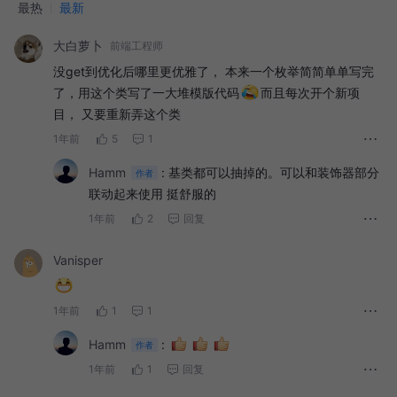
最热
最新
大白萝卜
前端工程师
没get到优化后哪里更优雅了， 本来一个枚举简简单单写完
了，用这个类写了一大堆模版代码
而且每次开个新项
目， 又要重新弄这个类
1年前
5
1
Hamm
:
基类都可以抽掉的。可以和装饰器部分
作者
联动起来使用 挺舒服的
1年前
2
回复
Vanisper
1年前
1
1
Hamm
:
作者
1年前
1
回复