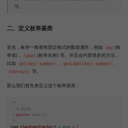
情。
二、定义枚举基类
首先，枚举一般都有固定格式的数据属性，例如
(枚
key
举值)，
(枚举名称) 等。并且会内置很多的方法，
label
比如
、
、
get(key: number)
getLabel(key: number)
等。
toArray()
那么我们首先来定义这个枚举基类：
/**

 * # 类包装

 * 
@author
 Hamm.cn

 */
type
ClassConstructor
<T = 
any
> = {
