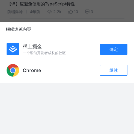
【译】应避免使用的TypeScript特性
前端爆冲
4年前
2.2k
10
3
用TypeScript和装饰器优雅的为前端数据脱敏
继续浏览内容
Hamm
1年前
2.3k
21
4
稀土掘金
确定
TypeScript装饰器之我们是这么做表单和校验的
一个帮助开发者成长的社区
Hamm
3年前
2.2k
13
24
APP内打开
Chrome
继续
TypeScript 类的基础概念和使用
收藏
132
19
关注
昨宵月光似练
3年前
3.2k
9
2
ts装饰器使用（上）
麦子o
2年前
831
4
1
Javascript装饰器的妙用
Jiasm
8年前
70k
330
32