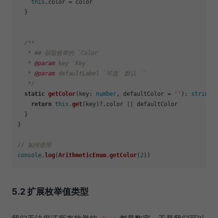
this
.
color
 = color

  }

/**

   * ## 获取枚举的 `Color`

   * 
@param
 key `Key`

   * 
@param
 defaultLabel `可选` 默认 ``

   */
static
getColor
(
key
: 
number
, defaultColor = 
''
): 
string
 {
return
this
.
get
(key)?.
color
 || defaultColor

  }

}

// 如何使用
console
.
log
(
ArithmeticEnum
.
getColor
(
2
5.2 扩展枚举值类型