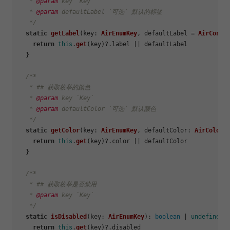
   * 
@param
 key `Key`

   * 
@param
 defaultLabel `可选` 默认的标签

   */
static
getLabel
(
key
: 
AirEnumKey
, defaultLabel = 
AirConst
return
this
.
get
(key)?.
label
 || defaultLabel

  }

/**

   * ## 获取枚举的颜色

   * 
@param
 key `Key`

   * 
@param
 defaultColor `可选` 默认颜色

   */
static
getColor
(
key
: 
AirEnumKey
, 
defaultColor
: 
AirColorS
return
this
.
get
(key)?.
color
 || defaultColor

  }

/**

   * ## 获取枚举是否禁用

   * 
@param
 key `Key`

   */
static
isDisabled
(
key
: 
AirEnumKey
): 
boolean
 | 
undefined
 {
return
this
.
get
(key)?.
disabled