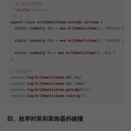
 * # 应用加密算法

 * 
@author
 Hamm.cn

 */
export
class
ArithmeticEnum
extends
AirEnum
 {

static
readonly
AES
 = 
new
ArithmeticEnum
(
1
, 
'AES算法'
)

static
readonly
RSA
 = 
new
ArithmeticEnum
(
2
, 
'RSA算法'
)

static
readonly
NO
 = 
new
ArithmeticEnum
(
3
, 
'明文'
)

}

// 如何使用
console
.
log
(
ArithmeticEnum
.
AES
.
key
console
.
log
(
ArithmeticEnum
.
AES
.
label
console
.
log
(
ArithmeticEnum
.
getLabel
(
2
console
.
log
(
ArithmeticEnum
.
toArray
四、枚举封装和装饰器的碰撞