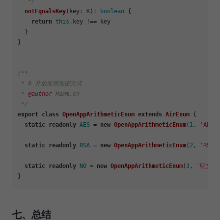
   */
notEqualsKey
(
key
: K): 
boolean
 {

return
this
.
key
 !== key

  }

}

/**

 * # 开放应用加密方式

 * 
@author
 Hamm.cn

 */
export
class
OpenAppArithmeticEnum
extends
AirEnum
 {

static
readonly
AES
 = 
new
OpenAppArithmeticEnum
(
1
, 
'AES'
static
readonly
RSA
 = 
new
OpenAppArithmeticEnum
(
2
, 
'RSA'
static
readonly
NO
 = 
new
OpenAppArithmeticEnum
(
3
, 
'明文'
,
七、总结