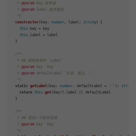
   * 
@param
 key 枚举值

   * 
@param
 label 枚举描述

   */
constructor
(
key: 
number
, label: 
string
) {

this
.
key
 = key

this
.
label
 = label

  }

/**

   * ## 获取枚举的 `Label`

   * 
@param
 key `Key`

   * 
@param
 defaultLabel `可选` 默认 `-`

   */
static
getLabel
(
key
: 
number
, defaultLabel = 
'-'
): 
string
 
return
this
.
get
(key)?.
label
 || defaultLabel

  }

/**

   * ## 查找一个枚举选项

   * 
@param
 key `Key`

   */