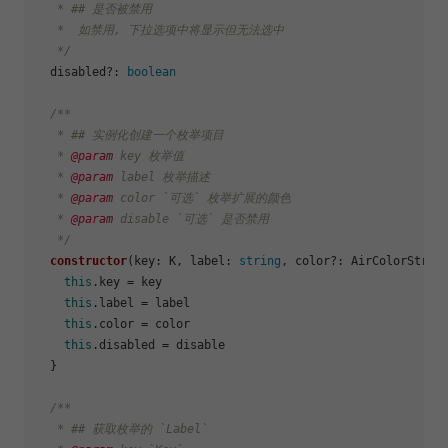
   * ## 是否被禁用

   *  如禁用, 下拉选项中将显示但无法选中

   */
  disabled?: 
boolean
/**

   * ## 实例化创建一个枚举项目

   * 
@param
 key 枚举值

   * 
@param
 label 枚举描述

   * 
@param
 color `可选` 枚举扩展的颜色

   * 
@param
 disable `可选` 是否禁用

   */
constructor
(
key: K, label: 
string
, color?: AirColorStrin
this
.
key
 = key

this
.
label
 = label

this
.
color
 = color

this
.
disabled
 = disable

  }

/**

   * ## 获取枚举的 `Label`
