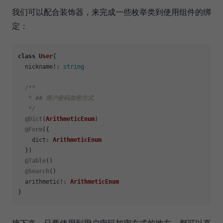
我们可以配合装饰器，来完成一些枚举类到使用组件的绑
定：
class
User
{

  nickname!: 
string
/**

   * ## 用户密码加密方式

   */
@Dict
(
ArithmeticEnum
)

@Form
({

dict
: 
ArithmeticEnum
  })

@Table
()

@Search
()

  arithmetic!: 
ArithmeticEnum