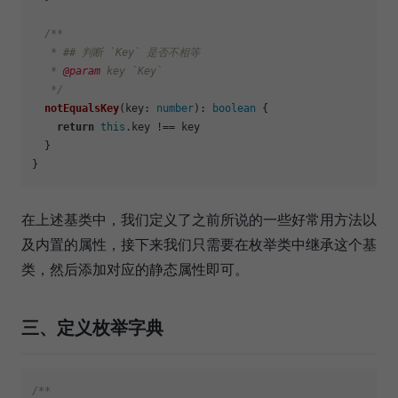
/**

   * ## 判断 `Key` 是否不相等

   * 
@param
 key `Key`

   */
notEqualsKey
(
key
: 
number
): 
boolean
 {

return
this
.
key
 !== key

  }

在上述基类中，我们定义了之前所说的一些好常用方法以
及内置的属性，接下来我们只需要在枚举类中继承这个基
类，然后添加对应的静态属性即可。
三、定义枚举字典
/**
