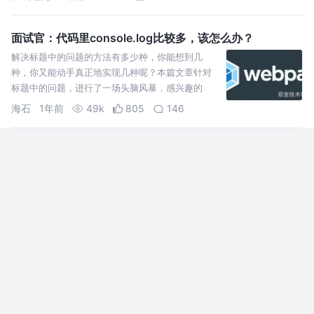
面试官：代码里console.log比较多，该怎么办？
解决标题中的问题的方法有多少种，你能想到几
种，你又能动手真正地实现几种呢？本篇文章针对
标题中的问题，进行了一场头脑风暴，感兴趣的
话，一起来聊一聊吧~
海石
1年前
49k
805
146
JavaScript 开发者必备的 10 个 VS Code 扩展
作为一名 JavaScript 开发者，你可能每天都要用
VS Code 来写代码、找 bug，还要处理各种项目相
关的任务。有了合适的扩展，VS Code 就不再只是
一个简单的代码编辑器，而是一个强大
前端宝哥
1年前
3.1k
17
1
从底层出发深入理解 JavaScript
引言 JavaScript 是一种高级的、解释型的编程语言，主要用于 Web 开
发，它允许开发者在网页中添加动态功能，例如响应用户交互、操作
DOM（文档对象模型）、发送异步请求等。随着 Web 技术