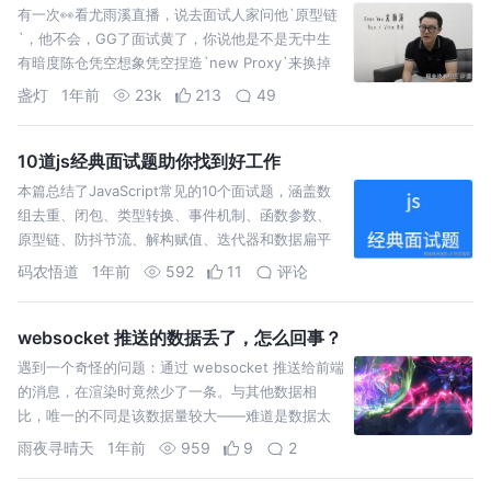
有一次👀看尤雨溪直播，说去面试人家问他`原型链
`，他不会，GG了面试黄了，你说他是不是无中生
有暗度陈仓凭空想象凭空捏造`new Proxy`来换掉
`Object.defineProperty`的呢？
盏灯
1年前
23k
213
49
10道js经典面试题助你找到好工作
本篇总结了JavaScript常见的10个面试题，涵盖数
组去重、闭包、类型转换、事件机制、函数参数、
原型链、防抖节流、解构赋值、迭代器和数据扁平
化等核心知识点。帮助开发者深入理解JavaScript
码农悟道
1年前
592
11
评论
websocket 推送的数据丢了，怎么回事？
遇到一个奇怪的问题：通过 websocket 推送给前端
的消息，在渲染时竟然少了一条。与其他数据相
比，唯一的不同是该数据量较大——难道是数据太
大，被 websocket 过滤掉了？
雨夜寻晴天
1年前
959
9
2