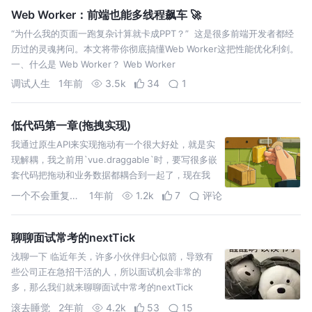
Web Worker：前端也能多线程飙车 🚀
“为什么我的页面一跑复杂计算就卡成PPT？” 这是很多前端开发者都经
历过的灵魂拷问。本文将带你彻底搞懂Web Worker这把性能优化利剑。
一、什么是 Web Worker？ Web Worker
调试人生
1年前
3.5k
34
1
低代码第一章(拖拽实现)
我通过原生API来实现拖动有一个很大好处，就是实
现解耦，我之前用`vue.draggable`时，要写很多嵌
套代码把拖动和业务数据都耦合到一起了，现在我
做法是用vue指令方式，写了 `v-drag`
一个不会重复的id
1年前
1.2k
7
评论
聊聊面试常考的nextTick
浅聊一下 临近年关，许多小伙伴归心似箭，导致有
些公司正在急招干活的人，所以面试机会非常的
多，那么我们就来聊聊面试中常考的nextTick
滚去睡觉
2年前
4.2k
53
15