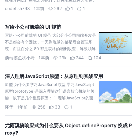
codefish798
1年前
262
1
1
写给小公司前端的 UI 规范
写给小公司前端的 UI 规范 大部分小公司前端开发是
不是都会有个困扰，一天到晚做的都是后台管理系
统，而且百分之 80 都是表格的增删改查，导致领导
觉得前端简单的很，所以连个 UI 都没有，但是每次
前端摸鱼杭小哥
1年前
23k
244
104
写完
​​深入理解JavaScript原型：从原理到实战应用​
原型 为什么要学习JavaScript原型 学习JavaScript
原型(prototype)是深入理解这门语言核心机制的关
键，以下是几个重要原因： 1. 理解JavaScript的面
向对象本质 Ja
怀予
1年前
258
33
1
尤雨溪搞响应式为什么要从 Object.defineProperty 换成 P
roxy❓