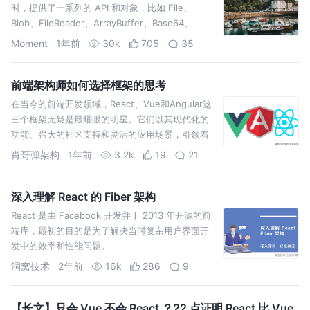
时，提供了一系列的 API 和对象，比如 File、
Blob、FileReader、ArrayBuffer、Base64、
Object URL 和
Moment
1年前
30k
705
35
前端架构师如何选择框架的思考
在当今的前端开发领域，React、Vue和Angular这
三个框架无疑是最耀眼的明星。它们以其现代化的
功能、强大的社区支持和灵活的应用场景，引领着
前端技术的潮流。开发者在选择合适的框架时，常
肖哥弹架构
1年前
3.2k
19
21
常需要考虑
深入理解 React 的 Fiber 架构
React 是由 Facebook 开发并于 2013 年开源的前
端库，最初的目的是为了解决当时复杂用户界面开
发中的效率和性能问题。
洞窝技术
2年前
16k
286
9
【长文】只会 Vue 不会 React ？22 点证明 React 比 Vue