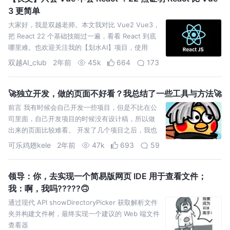
3 更简单
大家好，我是双越老师。本文我对比 Vue2 Vue3，
把 React 22 个基础技能过一遍，看看 React 到底
哪里难。也欢迎关注我的【划水AI】项目，使用
React Next.js 全栈开发。
双越AI_club
2年前
45k
664
173
🚀独立开发，做的页面不好看？我总结了一些工具与方法🚀
前言 我有时候会自己开发一些项目，但是不比在公
司里面，自己开发项目的时候没有设计稿，所以做
出来的页面比较难看。 开发了几个项目之后，我也
总结了以下的一些画页面的资源或者方法，希望对
可乐鸡翅kele
2年前
47k
693
59
大家有帮助～ 颜色&
领导：你，去实现一个简易版网页 IDE 用于查看文件；
我：啊，我吗?????🙃
通过现代 API showDirectoryPicker 获取解析文件
夹并构建文件树，最终实现一个建议的 Web 端文件
查看器