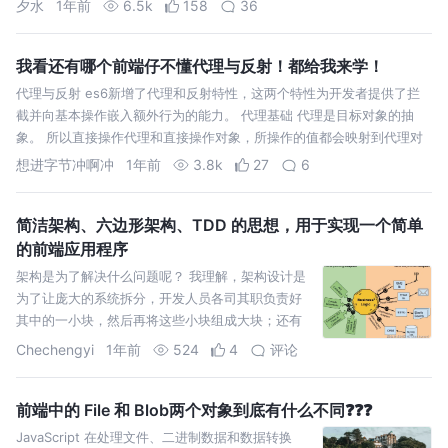
夕水
1年前
6.5k
158
36
我看还有哪个前端仔不懂代理与反射！都给我来学！
代理与反射 es6新增了代理和反射特性，这两个特性为开发者提供了拦
截并向基本操作嵌入额外行为的能力。 代理基础 代理是目标对象的抽
象。 所以直接操作代理和直接操作对象，所操作的值都会映射到代理对
象上。
想进字节冲啊冲
1年前
3.8k
27
6
简洁架构、六边形架构、TDD 的思想，用于实现一个简单
的前端应用程序
架构是为了解决什么问题呢？ 我理解，架构设计是
为了让庞大的系统拆分，开发人员各司其职负责好
其中的一小块，然后再将这些小块组成大块；还有
一个目标就是，架构设计是在满足当下业务需求的
Chechengyi
1年前
524
4
评论
前提下保证系统的可扩展
前端中的 File 和 Blob两个对象到底有什么不同❓❓❓
JavaScript 在处理文件、二进制数据和数据转换