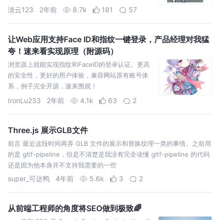
淡云123
2年前
8.7k
181
57
让Web应用支持Face ID和指纹一键登录，产品经理对我猛
夸！速来看实现原理（附源码）
浏览器上就能实现指纹和FaceID的登录认证。更高
的安全性，更好的用户体验，兼容网站原有账号体
系，例子完全开源，速来围观！
IronLu233
2年前
4.1k
63
2
Three.js 展示GLB文件
前言 最近这段时间再弄 GLB 文件的展示和替换纹理一类的事情。之前用
的是 gltf-pipeline，但是不清楚是我没有完全读懂 gltf-pipeline 的代码
还是因为他本身并不支持我需要的一些
super_可达鸭
4年前
5.6k
3
2
从前端工程师的角度将SEO做到极致🌈