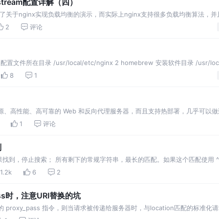
stream配置详解（四）
示了关于nginx实现负载均衡的演示，而实际上nginx支持很多负载均衡算法，
这块。 1. 负载均衡的应用场景 所
2
评论
 配置文件所在目录 /usr/local/etc/nginx 2 homebrew 安装软件目录 /usr/local
8
1
x 是开源、高性能、高可靠的 Web 和反向代理服务器，而且支持热部署，几乎可以做到 7
需要重新启动，还能在不间
1
评论
则
找到，停止搜索； 所有剩下的常规字符串，最长的匹配。如果这个匹配使用 ^~
第 2 条规则的结果。 匹配到uri后，接下来要代理到目标服务地址。 上述配置
1.2k
6
2
ass时，注意URI替换的坑
proxy_pass 指令，则当请求被传递给服务器时，与location匹配的标准化请