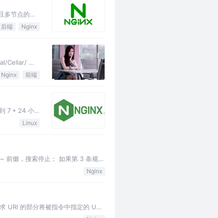
并且多节点的转
后端
Nginx
/Cellar/ 目
Nginx
前端
 * 24 小
Linux
 前缀，搜索停止； 如果第 3 条规则
，默认访问 / …
Nginx
求 URI 的部分将被指令中指定的 URI