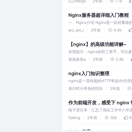
O_Omega
2年前
1.7k
Nginx服务器超详细入门教程
一、Nginx介绍 Nginx是一款轻量
发，由于它的内存占用少，启动速度
wo_am_i
2年前
9.6k
【nginx】的高级功能详解~
友情提示：nginx的前三章节，可以参
活动连接？ 4.2 echo 第三方模块 e
菜就多练a
2年前
2.8k
nginx入门知识整理
nginx是一高性能的HTTP和反向
理大量的并发连接，使得它非常适用于
落日时分带来的忧伤
2年前
作为前端开发，感受下 nginx 
纯干货分享：汇总了我在工作中八年遇
而深入的内容。希望这能为你提供帮
Sailing
2年前
30k
6
Nginx变量