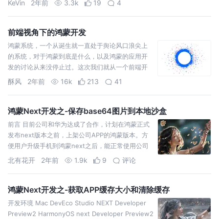
KeVin
2年前
3.3k
19
4
前端视角下的鸿蒙开发
鸿蒙系统，一个从诞生就一直处于舆论风口浪尖上
的系统，对于鸿蒙到底是什么，以及鸿蒙的应用开
发的讨论从来没停止过。这次我们就从一个前端开
发的角度来了解一下鸿蒙，学习一下鸿蒙应用的开
酥风
2年前
16k
213
41
发
鸿蒙Next开发之-保存base64图片到本地沙盒
前言 目前公司和华为达成了合作，计划在鸿蒙正式
发布next版本之前，上架公司APP的鸿蒙版本。方
便用户升级手机到鸿蒙next之后，能正常使用公司
APP，保证用户的既得利益。 目前公司的项目大体
北有花开
2年前
1.9k
9
评论
架构如下
鸿蒙Next开发之-获取APP缓存大小和清除缓存
开发环境 Mac DevEco Studio NEXT Developer
Preview2 HarmonyOS next Developer Preview2