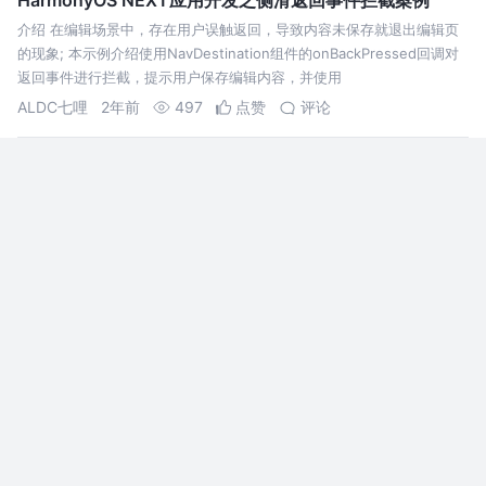
介绍 在编辑场景中，存在用户误触返回，导致内容未保存就退出编辑页
的现象; 本示例介绍使用NavDestination组件的onBackPressed回调对
返回事件进行拦截，提示用户保存编辑内容，并使用
ALDC七哩
2年前
497
点赞
评论
鸿蒙开发实战：灵活定制编译选项，打造高效应用
在鸿蒙开发的广阔领域中，灵活定制编译选项是每位开发者不可或缺的一
项技能。这项技能不仅影响着应用的性能表现，更直接关联到应用在不同
场景下的稳定性和用户体验。在本篇文章中，我们将深入探讨鸿蒙开发中
如何巧妙
王二蛋与他的张大花
2年前
1.1k
1
评论
HarmonyOS NEXT应用开发之ArkWeb同层渲染
介绍 该方案展示了ArkWeb同层渲染：将系统原生组件直接渲染到前端
H5页面上，原生组件不仅可以提供H5组件无法实现的一些功能，还能提
升用户体验的流畅度 效果图预览 使用说明 进入页面即可看到同层渲染
用户26245236817
2年前
267
点赞
评论