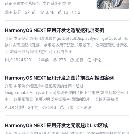
认识鸿蒙文件系统 1、文件系统分类 在
北有花开
2年前
3.4k
16
2
HarmonyOS NEXT应用开发之适配挖孔屏案例
介绍 本示例介绍使用屏幕属性getDefaultDisplaySync、getCutoutInfo
接口实现适配挖孔屏。该场景多用于沉浸式场景下。 效果图预览 使用说
明 加载完成后顶部状态栏时间和电量显
用户26245236817
2年前
276
点赞
评论
HarmonyOS NEXT应用开发之图片拖拽AI抠图案例
介绍 本示例介绍图片AI抠图案例的使用：通过
Image.enableAnalyzer(true)实现长按图片抠图并拖拽/复制到其他应用
中。 效果图预览 使用说明 选中需要AI抠图的图片。 长按需要被抠
ALDC七哩
2年前
343
点赞
评论
HarmonyOS NEXT应用开发之元素超出List区域
介绍 本示例介绍在List组件内实现子组件超出容器边缘的布局样式的实现