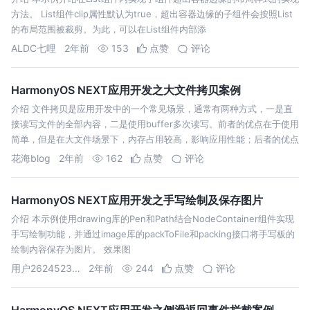
方法。 List组件clip属性默认为true，超出容器边缘的子组件会按照List
的布局范围被裁剪。为此，可以在List组件内部添
ALDC七哩
2年前
153
点赞
评论
HarmonyOS NEXT应用开发之大文件拷贝案例
介绍 文件拷贝是应用开发中的一个常见场景，通常有两种方式，一是直
接读写文件的全部内容，二是使用buffer多次读写。前者的优点在于使用
简单，但是在大文件场景下，内存占用较高，影响应用性能；后者的优点
在
花海blog
2年前
162
点赞
评论
HarmonyOS NEXT应用开发之手写绘制及保存图片
介绍 本示例使用drawing库的Pen和Path结合NodeContainer组件实现
手写绘制功能，并通过image库的packToFile和packing接口将手写板的
绘制内容保存为图片。 效果图
用户26245236817
2年前
244
点赞
评论
HarmonyOS NEXT应用开发之侧滑返回事件拦截案例