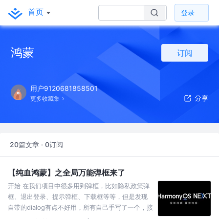
首页
登录
鸿蒙
订阅
用户9120681858501
更多收藏集
20篇文章 · 0订阅
【纯血鸿蒙】之全局万能弹框来了
开始 在我们项目中很多用到弹框，比如隐私政策弹
框、退出登录、提示弹框、下载框等等，但是发现
自带的dialog有点不好用，所有自己手写了一个，接
下来讲下怎么封装和使用