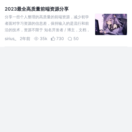
2023最全高质量前端资源分享
分享一些个人整理的高质量的前端资源，减少初学
者面对学习资源的信息差，保持输入的是流行和前
沿的技术，资源不限于 知名开发者 / 博主，文档，
视频，书籍，演示网站，工具。
sirius_
2年前
35k
730
50
厉害了，Pinokio！所有AI工具，一键安装，全部免费！整
合AI绘画、AI视频、AI语音...
程序员X小鹿：这个 AI 神器，简直是 AI 小白的福
音！几乎所有开源的 AI 应用，全被整合在这里了。
而且所有AI工具，可以一键安装，全部免费！
程序员X小鹿
2年前
5.4k
16
2
《有钱人和你想的不一样》阅读笔记
作者哈维·艾克，世界顶级商业教练。 作者从小家境
窘困，十三岁就开始打工，曾经送报、卖冰淇淋、
摆摊子卖货物，还到海滩上兜售防晒油。在约克大