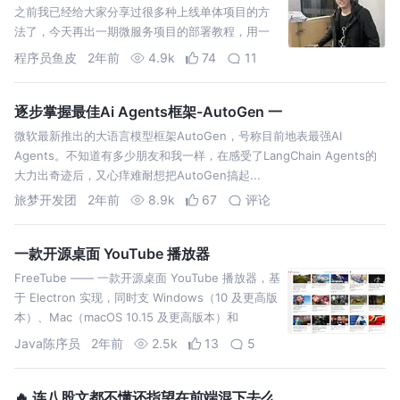
之前我已经给大家分享过很多种上线单体项目的方
法了，今天再出一期微服务项目的部署教程，用一
种最简单的方法，带大家轻松部署微服务项目。
程序员鱼皮
2年前
4.9k
74
11
逐步掌握最佳Ai Agents框架-AutoGen 一
微软最新推出的大语言模型框架AutoGen，号称目前地表最强AI
Agents。不知道有多少朋友和我一样，在感受了LangChain Agents的
大力出奇迹后，又心痒难耐想把AutoGen搞起...
旅梦开发团
2年前
8.9k
67
评论
一款开源桌面 YouTube 播放器
FreeTube —— 一款开源桌面 YouTube 播放器，基
于 Electron 实现，同时支 Windows（10 及更高版
本）、Mac（macOS 10.15 及更高版本）和
Linux。
Java陈序员
2年前
2.5k
13
5
🔥 连八股文都不懂还指望在前端混下去么