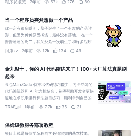
程序员凌览
2年前
57k
276
89
当一个程序员突然想做一个产品
你一定有很多瞬间，脑子诞生了一个有趣的产品雏
形，但因为种种原因搁浅，最终没有落地。 在一个
普普通通的周二，我又㕛叒一次萌生了和许多程序
员一样的想法：做一款自己的产品
阿康zz
2年前
12k
134
49
金九银十，你的 AI 代码陪练来了！100+大厂算法真题刷
起来
豆包MarsCode 特推出代码练习能力，将全功能的
代码编辑器和 AI 能力相结合，希望帮助开发者更快
速地在求职季进行算法题目练习，顺利拿到自己的
心仪offer！
TRAE_ai
1年前
7.7k
36
21
保姆级微服务部署教程
项目上线是每位学编程同学必须掌握的基本技能。