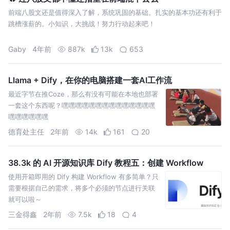
前端八股文还是值得深入了解，系统巩固的基础。扎实的基本功还有利于
跳槽涨薪的。小知识，大挑战！努力行动起来吧！
Gaby
4年前
887k
13k
653
Llama + Dify，在你的电脑搭建一套AI工作流
最近字节在推Coze，那么有没有可能在本地也部署
一套这个东西呢？嘿嘿嘿嘿嘿嘿嘿嘿嘿嘿嘿嘿嘿嘿
嘿嘿嘿嘿嘿嘿
德育处主任
2年前
14k
161
20
38.3k 的 AI 开源知识库 Dify 教程五：创建 Workflow
使用开箱即用的 Dify 构建 Workflow 有多简单？只
需要根据自己的需求，将多个必须的节点进行关联
就可以啦～
三金得鑫
2年前
7.5k
18
4