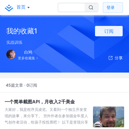
首页
登录
我的收藏1
订阅
实战训练
白鸠
更多收藏集
45篇文章 · 0订阅
一个简单截图API，月收入2千美金
大家好，我是程序员凌览。又看到一个独立开发变
现的故事，来分享下。 另外作者在参加掘金年度人
气创作者活动，给孩子投投票吧！ 以下是变现分享
内容： 大家好，我是Dmytro Krasun, screens