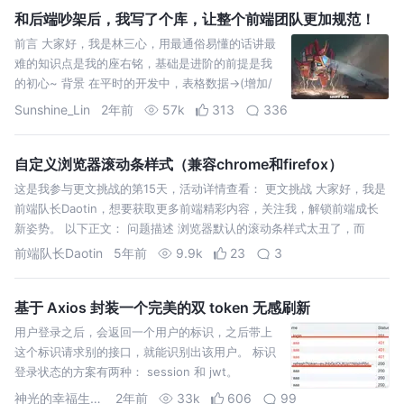
和后端吵架后，我写了个库，让整个前端团队更加规范！
前言 大家好，我是林三心，用最通俗易懂的话讲最
难的知识点是我的座右铭，基础是进阶的前提是我
的初心~ 背景 在平时的开发中，表格数据->(增加/
编辑/查看)行->(增加/编辑)提交，这是很常见且简
Sunshine_Lin
2年前
57k
313
336
单的业
自定义浏览器滚动条样式（兼容chrome和firefox）
这是我参与更文挑战的第15天，活动详情查看： 更文挑战 大家好，我是
前端队长Daotin，想要获取更多前端精彩内容，关注我，解锁前端成长
新姿势。 以下正文： 问题描述 浏览器默认的滚动条样式太丑了，而
前端队长Daotin
5年前
9.9k
23
3
基于 Axios 封装一个完美的双 token 无感刷新
用户登录之后，会返回一个用户的标识，之后带上
这个标识请求别的接口，就能识别出该用户。 标识
登录状态的方案有两种： session 和 jwt。
session 是通过 cookie 返回一个 id，关
神光的幸福生活公号
2年前
33k
606
99