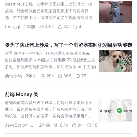
GestureJs实现一些手势交互效果，比如滑动、缩
放等。结合可以自己实现某音视频上下滑切换视
频，左右切换图片，或者给自定义的视频播放器添
加音量控制或者进度控制，或者图片或者其他元素
tech_zjf
2年前
4.9k
34
4
的缩放。
🚫为了防止狗上沙发，写了一个浏览器实时识别目标功能📷
背景 家里有一条狗🐶，很喜欢乘人不备睡沙发🛋️，
恰好最近刚搬家 + 狗迎来了掉毛期 不想让沙发上很
多毛。所以希望能识别到狗，然后播放“gun 下去”的
音频📣。 需求分析 需要一个摄像头📷 利用 chr
前端小蜗
2年前
20k
306
78
前端 Money 类
请知晓前端金额处理的风险，前端计算结果只用于
展示，最终以服务端为准，即服务端仍然会做计算
和校验，当计算与前端不一致将会明确提示用户。
适用：
JavaScript与编程艺术
2年前
8.1k
94
18