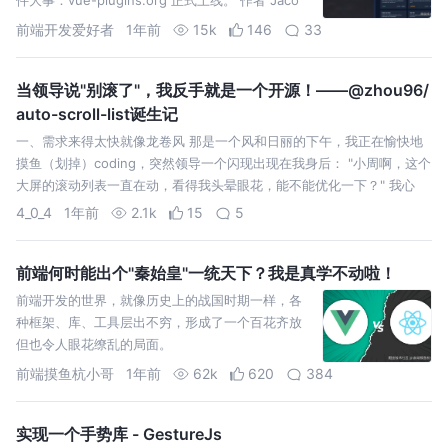
前端开发爱好者
1年前
15k
146
33
当领导说"别滚了"，我反手就是一个开源！——@zhou96/
auto-scroll-list诞生记
一、需求来得太快就像龙卷风 那是一个风和日丽的下午，我正在愉快地
摸鱼（划掉）coding，突然领导一个闪现出现在我身后： "小周啊，这个
大屏的滚动列表一直在动，看得我头晕眼花，能不能优化一下？" 我心
4_0_4
1年前
2.1k
15
5
前端何时能出个"秦始皇"一统天下？我是真学不动啦！
前端开发的世界，就像历史上的战国时期一样，各
种框架、库、工具层出不穷，形成了一个百花齐放
但也令人眼花缭乱的局面。
前端摸鱼杭小哥
1年前
62k
620
384
实现一个手势库 - GestureJs