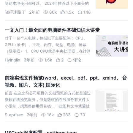
制到本地使用都可以。 2024年推荐以下小而美的
库。 radash 实用的工具库，相比与 lodash，更
晓得迷路了
2年前
80k
1.5k
148
一文入门！最全面的电脑硬件基础知识大讲堂
对于一台个人电脑，包括以下主要配件： CPU、
GPU（显卡）、主板、内存、硬盘、电源、屏幕
（显示器） 1、CPU CPU就是中央处理器，在计算
机中相当于人的大脑，没有这个大脑，什么都完成
Hyinglin
3年前
1.6k
2
评论
不了。 目前市
前端实现文件预览(word、excel、pdf、ppt、xmind、 音
视频、图片、文本) 国际化
前言 在这之前公司项目的文档预览的方式都是通过
微软在线预览服务，但是微软的在线服务有文件大
小限制，想完整使用得花钱，一些图片文件就通过
组件库antd实现，因为我们项目存在多种类型的文
Surprisec
2年前
16k
283
70
件，所以为了改善用
VSCode深度配置 - settings.json