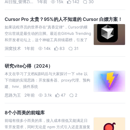
AI日报_訾博ZiBo
1年前
15k
142
30
Cursor Pro 太贵？95%的人不知道的 Cursor 白嫖方案！
如果说程序员的世界存在"真香定律"，Cursor的横
空出世就是最生动的注脚。最近在GitHub Trending
和开发者论坛上，这个神秘工具持续霸榜，引发了
一场现象级讨论
洞窝技术
1年前
14k
83
31
研究vite心得（2024）
本文在学习了文档&源码后与大家探讨一下 vite 以
下功能的实现思路：开发服务器、proxy代理、预构
建、hmr、插件系统
思路为王
2年前
3.1k
47
2
8个小而美的前端库
前端有很多小而美的库，接入成本很低又能满足日
常开发需求，同时无论是 npm 方式引入还是直接复