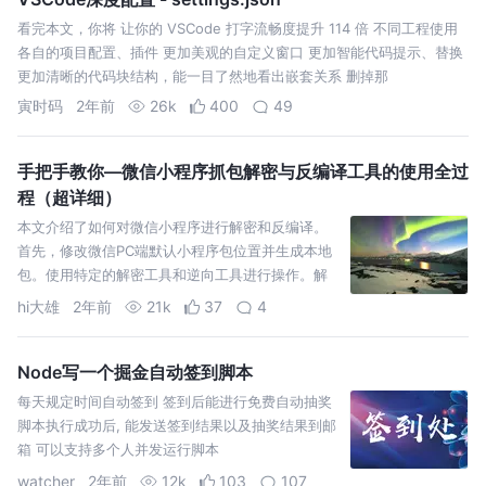
看完本文，你将 让你的 VSCode 打字流畅度提升 114 倍 不同工程使用
各自的项目配置、插件 更加美观的自定义窗口 更加智能代码提示、替换
更加清晰的代码块结构，能一目了然地看出嵌套关系 删掉那
寅时码
2年前
26k
400
49
手把手教你—微信小程序抓包解密与反编译工具的使用全过
程（超详细）
本文介绍了如何对微信小程序进行解密和反编译。
首先，修改微信PC端默认小程序包位置并生成本地
包。使用特定的解密工具和逆向工具进行操作。解
密后，安装依赖项并使用node和unveril工具进行反
hi大雄
2年前
21k
37
4
编译源码包
Node写一个掘金自动签到脚本
每天规定时间自动签到 签到后能进行免费自动抽奖
脚本执行成功后, 能发送签到结果以及抽奖结果到邮
箱 可以支持多个人并发运行脚本
watcher
2年前
12k
103
107