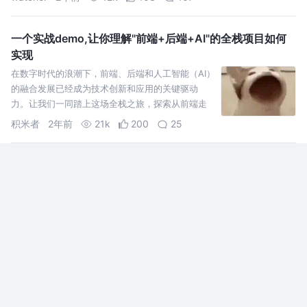
一个实战demo,让你理解"前端+后端+AI"的全栈项目如何
实现
在数字时代的浪潮下，前端、后端和人工智能（AI）
的融合发展已经成为技术创新和应用的关键驱动
力。让我们一同踏上这场全栈之旅，探索从前端走
向后端和AI的无限可能
积米者
2年前
21k
200
25
淘系抓包流程（淘宝数据无法抓包解决方式）
淘系抓包流程 结合frida和adb工具以及mumu模拟
器进行抓包。 解决无法抓起淘系APP数据，如淘X、
咸鱼。
摆烂工程师
3年前
7.3k
5
6
Electron 安装时报下载404【已解决】
问题 安装Electron时总有一个烦人的事情，如下：