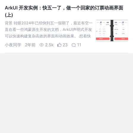
ArkUI 开发实例：快五一了，做一个回家的订票动画界面
(上)
背景 转眼2024年已经快到五一假期了，最近有空一
直在看一些鸿蒙原生开发的文档，ArkUI声明式开发
可以快速构建复杂高效的界面和动画效果。 想着快
订票了，不如我们就来做一个纯血鸿蒙NEXT开发订
小夜同学
2年前
2.5k
23
11
票页面
React Native第三方组件
React Native第三方组件 React Native的强大生态不仅仅体现在其原生
组件上，第三方开源组件也极大丰富了开发者的工具箱，为应用添加独特
的功能和样式提供了更多可能性。
慕仲卿
2年前
3.7k
55
14
使用 React Native 核心组件的若干提示和技巧
本文分享作者在使用 React Native 核心组件时积累的一些经验。核心组
件是指 View, Text, TextInput, ScrollView 这些组件。