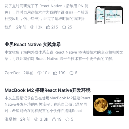
花了点时间研究了下 React Native（后续用 RN 简
称），同时也用该技术作为我的毕设项目(一个校园
社交应用，仿小红书)，经过了这段时间的疯狂折
腾，对 RN 生态有了一定的了解
愧怍
2年前
13k
215
25
业界React Native 实践集录
本文收集了海内外成体系实践 React Native 移动端技术的企业和相关文
章，可以让我们对 React Native 跨平台技术有一个更全面的了解。
ZeroDot
2年前
10k
109
6
MacBook M2 搭建React Native开发环境
本文主要是记录自己在使用MacBook M2搭建React
Native开发环境的相关流程，在给自己做记录的同
时，希望能给在同样配置的小伙伴在搭建React
Native开发环境提供一些参考.....
淮桑榆
2年前
3.3k
19
5