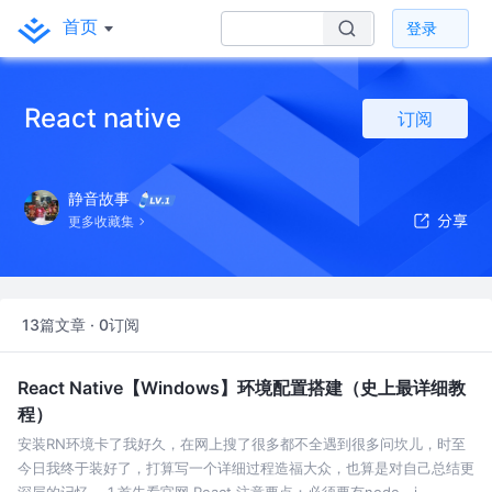
首页
登录
React native
订阅
静音故事
更多收藏集
13篇文章 · 0订阅
React Native【Windows】环境配置搭建（史上最详细教
程）
安装RN环境卡了我好久，在网上搜了很多都不全遇到很多问坎儿，时至
今日我终于装好了，打算写一个详细过程造福大众，也算是对自己总结更
深层的记忆。 1.首先看官网 React 注意要点：必须要有node，j