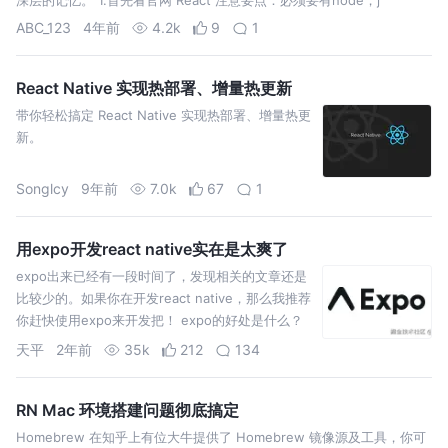
ABC_123
4年前
4.2k
9
1
React Native 实现热部署、增量热更新
带你轻松搞定 React Native 实现热部署、增量热更
新。
Songlcy
9年前
7.0k
67
1
用expo开发react native实在是太爽了
expo出来已经有一段时间了，发现相关的文章还是
比较少的。如果你在开发react native，那么我推荐
你赶快使用expo来开发把！ expo的好处是什么？
一、零配置开发，降低开发者的心智负担。如
天平
2年前
35k
212
134
RN Mac 环境搭建问题彻底搞定
Homebrew 在知乎上有位大牛提供了 Homebrew 镜像源及工具，你可